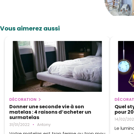
Vous aimerez aussi
DÉCORATION
DÉCORAT
Donner une seconde vie à son
Quel st
matelas : 4 raisons d’acheter un
pour 20
surmatelas
14/02/20
31/01/2022
•
Antony
Le lumin
Votre matelas est trop ferme ou trop mou