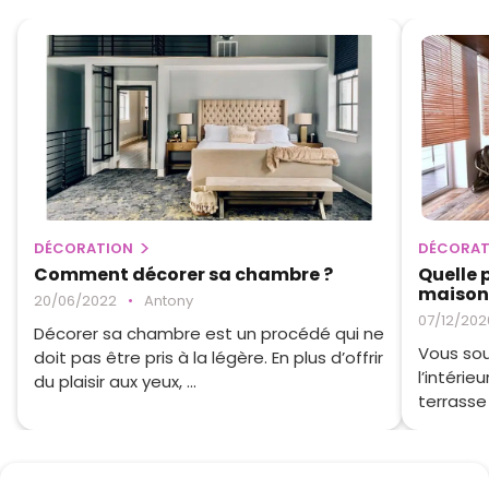
DÉCORATION
DÉCORAT
Comment décorer sa chambre ?
Quelle 
maison
20/06/2022
•
Antony
07/12/202
Décorer sa chambre est un procédé qui ne
Vous sou
doit pas être pris à la légère. En plus d’offrir
l’intérie
du plaisir aux yeux, ...
terrasse 