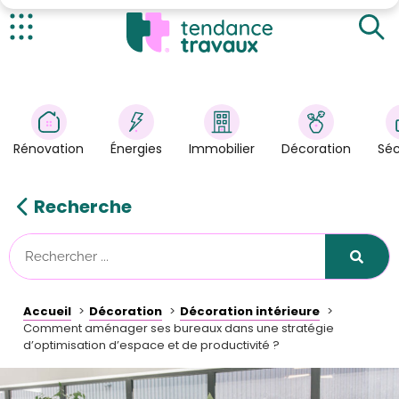
L'utilisation créative des espaces communs
Un mobilier bien agencé pour une productivité
renforcée
Actualités
Pourquoi ne pas promouvoir la flexibilité à vos
Rénovation
>
employés ?
Énergies
>
Rénovation
Énergies
Immobilier
Décoration
Séc
Décoration
>
Immobilier
>
Recherche
Sécurité
Astuces/DIY
Technologies
Accueil
Décoration
Décoration intérieure
Tendance Travaux
Comment aménager ses bureaux dans une stratégie
d’optimisation d’espace et de productivité ?
Kit partenaire
À propos