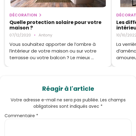
DÉCORATION
DÉCORAT
Quelle protection solaire pour votre
Les dif
maison ?
intérie
07/12/2020
•
Antony
10/10/202
Vous souhaitez apporter de l’ombre à
La verri
l’intérieur de votre maison ou sur votre
d’aména
terrasse ou votre balcon ? Le mieux ...
amoureux
Réagir à l'article
Votre adresse e-mail ne sera pas publiée.
Les champs
obligatoires sont indiqués avec
*
Commentaire
*