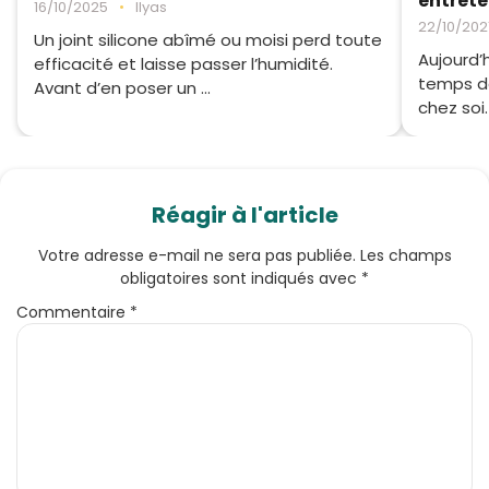
entrete
16/10/2025
•
Ilyas
22/10/202
Un joint silicone abîmé ou moisi perd toute
Aujourd’h
efficacité et laisse passer l’humidité.
temps d
Avant d’en poser un ...
chez soi.
Réagir à l'article
Votre adresse e-mail ne sera pas publiée.
Les champs
obligatoires sont indiqués avec
*
Commentaire
*