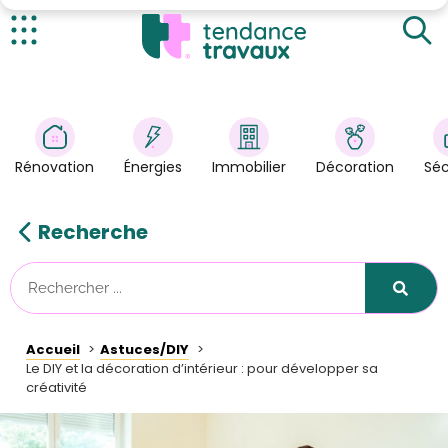
Acquérir des compétences grâce à la décoration
d'intérieur
Stimuler sa créativité et la résolution de problèmes
Actualités
Partager sa passion manuelle dès le plus jeune âge
Rénovation
>
Énergies
>
Rénovation
Énergies
Immobilier
Décoration
Séc
Décoration
>
Immobilier
>
Recherche
Sécurité
Astuces/DIY
Technologies
Accueil
Astuces/DIY
Tendance Travaux
Le DIY et la décoration d’intérieur : pour développer sa
créativité
Kit partenaire
À propos