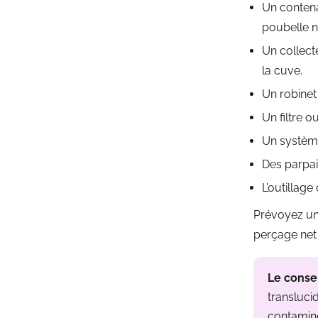
Un conten
poubelle n
Un collec
la cuve.
Un robinet
Un filtre o
Un système
Des parpai
L’outillage
Prévoyez une 
perçage net 
Le conse
transluci
contaminer