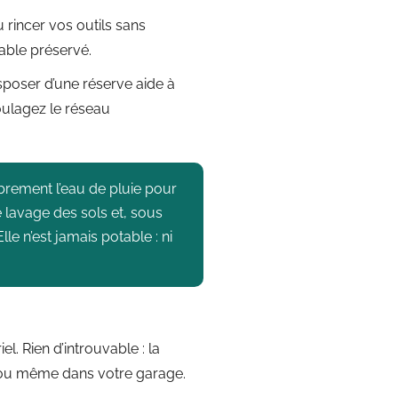
 rincer vos outils sans
otable préservé.
sposer d’une réserve aide à
oulagez le réseau
ibrement l’eau de pluie pour
 le lavage des sols et, sous
le n’est jamais potable : ni
el. Rien d’introuvable : la
e ou même dans votre garage.