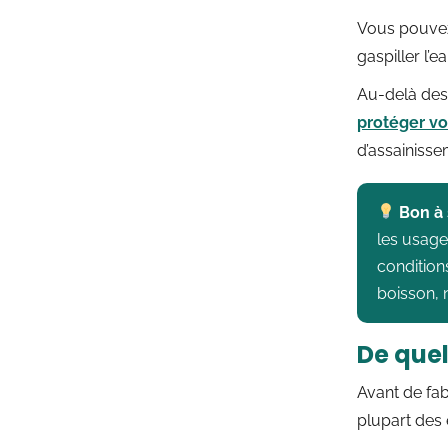
Vous pouvez
gaspiller l’e
Au-delà des 
protéger vo
d’assainisse
Bon à 
les usages
conditions
boisson, n
De quel
Avant de fa
plupart des