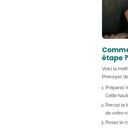
Commen
étape ?
Voici la mé
Prévoyez deu
Préparez l
Cette haut
Percez le t
de votre ro
Posez le ro