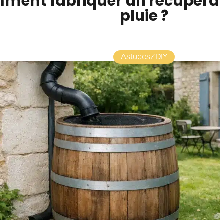
ment fabriquer un récupérat
pluie ?
Astuces/DIY