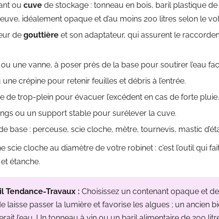
ant ou
cuve
de stockage : tonneau en bois, baril plastique de
euve, idéalement opaque et d’au moins 200 litres selon le vo
teur de
gouttière
et son adaptateur, qui assurent le raccorde
 ou une vanne, à poser près de la base pour soutirer l’eau fac
u une crépine pour retenir feuilles et débris à l’entrée.
 de trop-plein pour évacuer l’excédent en cas de forte pluie.
ngs ou un support stable pour surélever la cuve.
 de base : perceuse, scie cloche, mètre, tournevis, mastic d’éta
scie cloche au diamètre de votre robinet : c’est l’outil qui fai
et étanche.
il Tendance-Travaux :
Choisissez un contenant opaque et de q
de laisse passer la lumière et favorise les algues ; un ancien 
ait l’eau. Un tonneau à vin ou un baril alimentaire de 200 litr