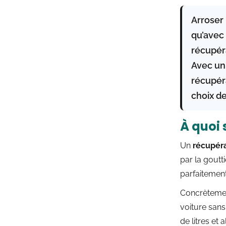
Arroser 
qu’avec 
récupér
Avec un
récupéra
choix de
À quoi 
Un
récupéra
par la goutti
parfaitemen
Concrètemen
voiture sans
de litres et 