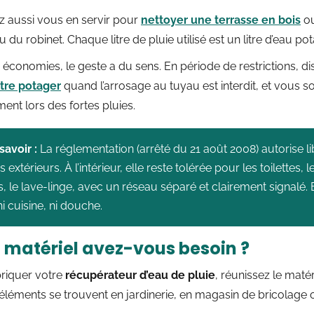
 aussi vous en servir pour
nettoyer une terrasse en bois
ou
au du robinet. Chaque litre de pluie utilisé est un litre d’eau p
économies, le geste a du sens. En période de restrictions, di
tre potager
quand l’arrosage au tuyau est interdit, et vous s
ment lors des fortes pluies.
savoir :
La réglementation (arrêté du 21 août 2008) autorise l
 extérieurs. À l’intérieur, elle reste tolérée pour les toilettes,
, le lave-linge, avec un réseau séparé et clairement signalé. El
i cuisine, ni douche.
 matériel avez-vous besoin ?
briquer votre
récupérateur d’eau de pluie
, réunissez le matéri
 éléments se trouvent en jardinerie, en magasin de bricolag