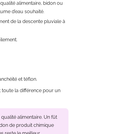
 qualité alimentaire, bidon ou
lume d’eau souhaité.
ment de la descente pluviale à
ilement.
nchéité et téflon.
t toute la différence pour un
ualité alimentaire. Un fût
bidon de produit chimique
es reste le meilleur