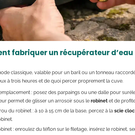
t fabriquer un récupérateur d’eau d
thode classique, valable pour un baril ou un tonneau raccor
x à trois heures et de quoi percer proprement la cuve.
’emplacement : posez des parpaings ou une dalle pour suréle
eur permet de glisser un arrosoir sous le
robinet
et de profite
rou du robinet : à 10 à 15 cm de la base, percez à la
scie clo
binet.
binet : enroulez du téflon sur le filetage, insérez le robinet, se