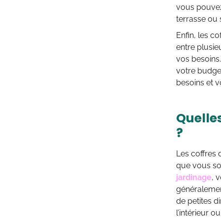
vous pouvez 
terrasse ou 
Enfin, les c
entre plusie
vos besoins.
votre budget
besoins et v
Quelle
?
Les coffres 
que vous so
jardinage
, 
généralement
de petites d
l’intérieur 