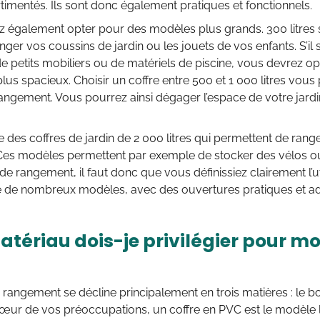
imentés. Ils sont donc également pratiques et fonctionnels.
également opter pour des modèles plus grands. 300 litres se
nger vos coussins de jardin ou les jouets de vos enfants. S’il 
 de petits mobiliers ou de matériels de piscine, vous devrez o
us spacieux. Choisir un coffre entre 500 et 1 000 litres vous
angement. Vous pourrez ainsi dégager l’espace de votre jard
iste des coffres de jardin de 2 000 litres qui permettent de ran
Ces modèles permettent par exemple de stocker des vélos ou
 de rangement, il faut donc que vous définissiez clairement l’u
iste de nombreux modèles, avec des ouvertures pratiques et a
tériau dois-je privilégier pour mo
 rangement se décline principalement en trois matières : le bois
cœur de vos préoccupations, un coffre en PVC est le modèle l