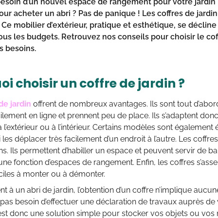
esoin d’un nouvel espace de rangement pour votre jardin ?
our acheter un abri ? Pas de panique ! Les coffres de jardi
Ce mobilier d’extérieur, pratique et esthétique, se décline
tous les budgets. Retrouvez nos conseils pour choisir le co
s besoins.
i choisir un coffre de jardin ?
de jardin
offrent de nombreux avantages. Ils sont tout d’abord
cilement en ligne et prennent peu de place. Ils s’adaptent don
à l’extérieur ou à l’intérieur. Certains modèles sont également
 les déplacer très facilement d’un endroit à l’autre. Les coffr
ns. Ils permettent d’habiller un espace et peuvent servir de 
ne fonction d’espaces de rangement. Enfin, les coffres s’asse
ciles à monter ou à démonter.
t à un abri de jardin, l’obtention d’un coffre n’implique aucu
 pas besoin d’effectuer une déclaration de travaux auprès d
st donc une solution simple pour stocker vos objets ou vos 