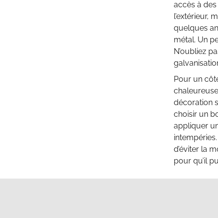
accès à des 
l’extérieur,
quelques an
métal. Un pe
N’oubliez pa
galvanisatio
Pour un côté
chaleureuse 
décoration s
choisir un b
appliquer un
intempéries.
d’éviter la 
pour qu’il p