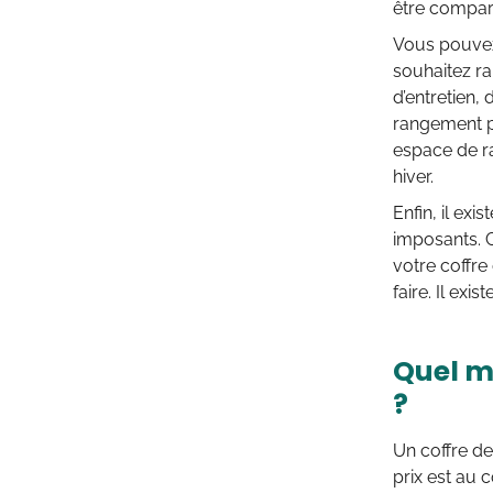
être compart
Vous pouvez 
souhaitez ra
d’entretien,
rangement pl
espace de r
hiver.
Enfin, il ex
imposants. 
votre coffre
faire. Il ex
Quel ma
?
Un coffre de
prix est au 