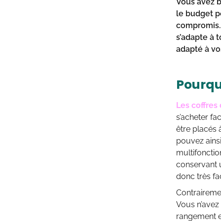
Vous avez b
le budget p
compromis. 
s’adapte à 
adapté à vo
Pourquo
Les coffres 
s’acheter fa
être placés 
pouvez ainsi
multifonctio
conservant u
donc très fa
Contrairemen
Vous n’avez
rangement e