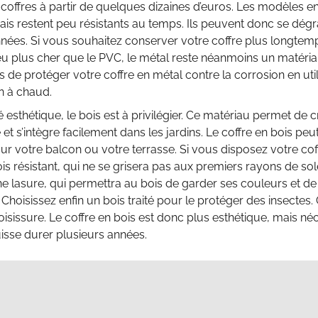
coffres à partir de quelques dizaines d’euros. Les modèles 
 mais restent peu résistants au temps. Ils peuvent donc se dé
nées. Si vous souhaitez conserver votre coffre plus longtem
u plus cher que le PVC, le métal reste néanmoins un matériau
s de protéger votre coffre en métal contre la corrosion en ut
n à chaud.
 esthétique, le bois est à privilégier. Ce matériau permet de
et s’intègre facilement dans les jardins. Le coffre en bois p
ur votre balcon ou votre terrasse. Si vous disposez votre coff
ois résistant, qui ne se grisera pas aux premiers rayons de s
e lasure, qui permettra au bois de garder ses couleurs et d
 Choisissez enfin un bois traité pour le protéger des insecte
moisissure. Le coffre en bois est donc plus esthétique, mais néc
uisse durer plusieurs années.