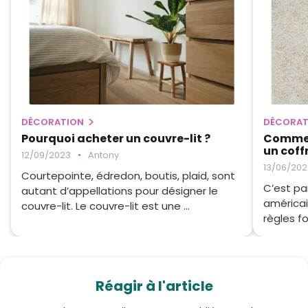
DÉCORATION
DÉCORAT
Pourquoi acheter un couvre-lit ?
Comment
un coff
12/09/2023
•
Antony
13/06/202
Courtepointe, édredon, boutis, plaid, sont
C’est pa
autant d’appellations pour désigner le
américain
couvre-lit. Le couvre-lit est une ...
règles f
Réagir à l'article