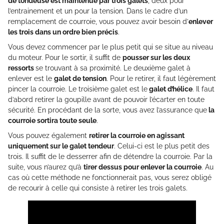
de tondeuse est maintenue par trois galets
, deux pour
l’entrainement et un pour la tension. Dans le cadre d’un
remplacement de courroie, vous pouvez avoir besoin d’
enlever
les trois dans un ordre bien précis
.
Vous devez commencer par le plus petit qui se situe au niveau
du moteur. Pour le sortir, il suffit de
pousser sur les deux
ressorts
se trouvant à sa proximité. Le deuxième galet à
enlever est le
galet de tension
. Pour le retirer, il faut légèrement
pincer la courroie. Le troisième galet est le
galet d’hélice
. Il faut
d’abord retirer la goupille avant de pouvoir l’écarter en toute
sécurité. En procédant de la sorte, vous avez l’assurance que
la
courroie sortira toute seule
.
Vous pouvez également
retirer la courroie en agissant
uniquement sur le galet tendeur
. Celui-ci est le plus petit des
trois. Il suffit de le desserrer afin de détendre la courroie. Par la
suite, vous n’aurez qu’à
tirer dessus pour enlever la courroie
. Au
cas où cette méthode ne fonctionnerait pas, vous serez obligé
de recourir à celle qui consiste à retirer les trois galets.