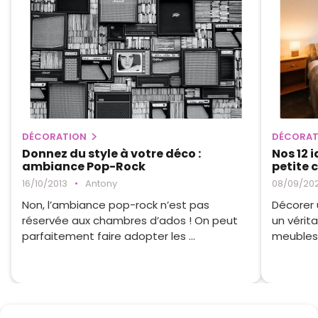
DÉCORATION
DÉCORAT
Donnez du style à votre déco :
Nos 12 
ambiance Pop-Rock
petite
16/10/2013
•
Antony
08/09/20
Non, l’ambiance pop-rock n’est pas
Décorer 
réservée aux chambres d’ados ! On peut
un vérita
parfaitement faire adopter les ...
meubles 