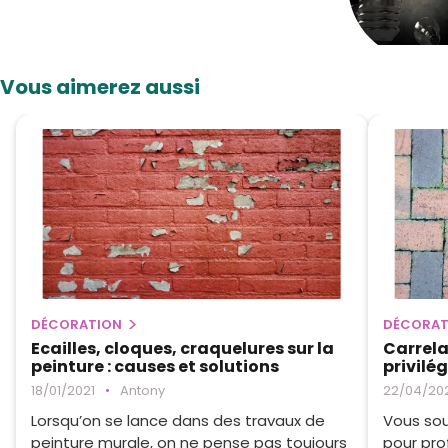
Vous aimerez aussi
DÉCORATION
DÉCORAT
Ecailles, cloques, craquelures sur la
Carrela
peinture : causes et solutions
privilé
18/01/2021
•
Antony
22/04/20
Lorsqu’on se lance dans des travaux de
Vous sou
peinture murale, on ne pense pas toujours
pour prof