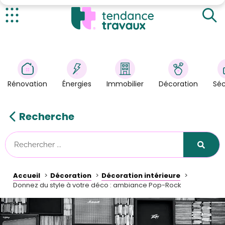
Des couleurs tranchées pour les murs
Des objets English Touch
Actualités
Intégration dans la déco existante
Rénovation
>
Énergies
>
Rénovation
Énergies
Immobilier
Décoration
Séc
Décoration
>
Immobilier
>
Recherche
Sécurité
Astuces/DIY
Technologies
Accueil
Décoration
Décoration intérieure
Tendance Travaux
Donnez du style à votre déco : ambiance Pop-Rock
Kit partenaire
À propos