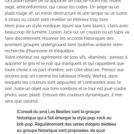
l’occasion idéale de lui apporter un touche rock’n roll, moins
sage, anticonformiste, qui casse les codes. Un siège ou un
plaid rouge vif, un miroir déstructuré et une lampe ou un lustre
à strass ou clouté vont réveiller un intérieur trop lisse.
Idem pour un style nordique, épuré aux tons blancs, clairs avec
beaucoup de lumière. L’union Jack sur un coussin ou un tapis va
faire discrètement résonner les accords historiques des
premiers groupes underground sans toutefois anéantir votre
recherche d’harmonie et d’équilibre.
Votre intérieur est agrémenté de tons vifs, vitaminés : pensez à
apporter le gris et le noir qui manquent et qui rappellent que
toute chose a sa part d’ombre, son côté obscure. Pensez aux
œuvres pop art comme les tableaux d’Andy Warhol, dans
lesquels les couleurs sont appuyées et contrastées avec le
noir. Juste un objet aux tons sombres et le tour est joué (cadre
photo, vase, plaid). Entouré des couleurs dynamiques, il n’en
sera que valorisé.
[Conseil du pro]
Les Beatles sont le groupe
historique qui a fait émerger le style pop-rock ou
brit-pop. Régulièrement des séries d’objets dédiées
au groupe historique sont proposées, de quoi