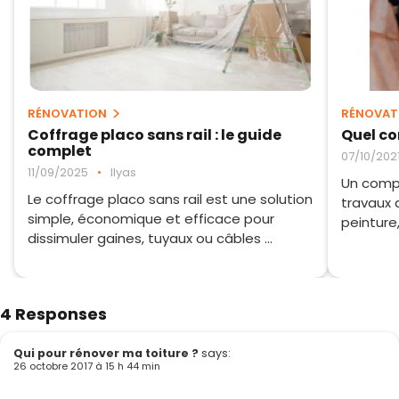
RÉNOVATION
RÉNOVAT
Coffrage placo sans rail : le guide
Quel co
complet
07/10/202
11/09/2025
•
Ilyas
Un compr
Le coffrage placo sans rail est une solution
travaux 
simple, économique et efficace pour
peinture,
dissimuler gaines, tuyaux ou câbles ...
4 Responses
Qui pour rénover ma toiture ?
says:
26 octobre 2017 à 15 h 44 min