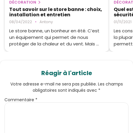
DÉCORATION
DÉCORAT
Tout savoir sur le store banne : choix,
Quel es
installation et entretien
sécurit
08/04/2022
•
Antony
01/11/2021
Le store banne, un bonheur en été. C’est
Les cons
un équipement qui permet de nous
la plupa
protéger de la chaleur et du vent. Mais ...
permetta
Réagir à l'article
Votre adresse e-mail ne sera pas publiée.
Les champs
obligatoires sont indiqués avec
*
Commentaire
*