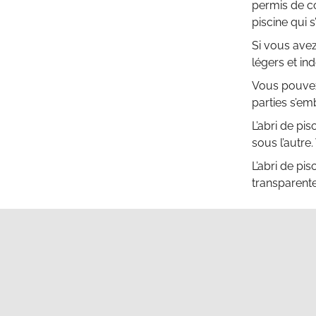
permis de co
piscine qui 
Si vous avez
légers et in
Vous pouvez 
parties s’em
L’abri de pi
sous l’autre
L’abri de pi
transparente