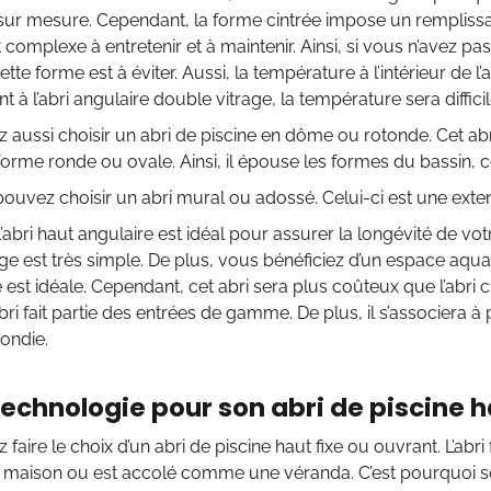
 sur mesure. Cependant, la forme cintrée impose un rempliss
 complexe à entretenir et à maintenir. Ainsi, si vous n’avez pas
ette forme est à éviter. Aussi, la température à l’intérieur de l’a
 à l’abri angulaire double vitrage, la température sera difficil
aussi choisir un abri de piscine en dôme ou rotonde. Cet abri
forme ronde ou ovale. Ainsi, il épouse les formes du bassin, c
pouvez choisir un abri mural ou adossé. Celui-ci est une exten
abri haut angulaire est idéal pour assurer la longévité de votre 
ge est très simple. De plus, vous bénéficiez d’un espace aquat
est idéale. Cependant, cet abri sera plus coûteux que l’abri 
bri fait partie des entrées de gamme. De plus, il s’associera 
ondie.
technologie pour son abri de piscine h
faire le choix d’un abri de piscine haut fixe ou ouvrant. L’abri
a maison ou est accolé comme une véranda. C’est pourquoi so