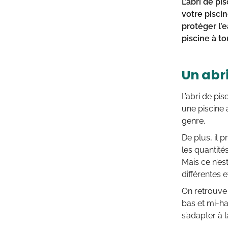
L’abri de pi
votre piscin
protéger l’e
piscine à t
Un abri
L’abri de pi
une piscine 
genre.
De plus, il 
les quantité
Mais ce n’es
différentes 
On retrouve d
bas et mi-ha
s’adapter à l