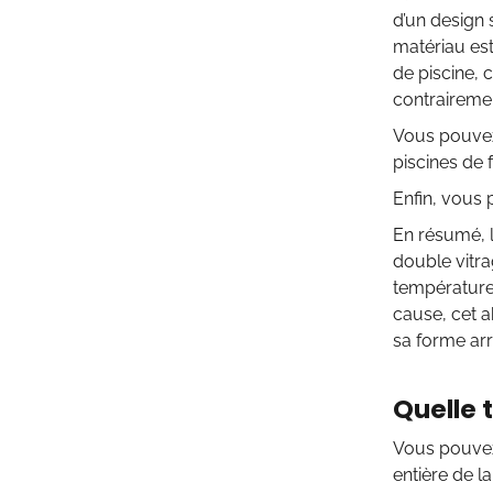
d’un design
matériau est
de piscine, c
contrairement
Vous pouvez 
piscines de 
Enfin, vous 
En résumé, l’
double vitra
température 
cause, cet a
sa forme arr
Quelle 
Vous pouvez 
entière de l