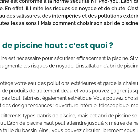
scine est conforme à la norme sécurité NF P90-306. L’abri d
e. En effet, il limite les risques de noyade et de chute. C’es
au des salissures, des intempéries et des pollutions extéri
outes les saisons ! Mais comment choisir son abri de piscin
 de piscine haut : c’est quoi ?
scine est nécessaire pour sécuriser efficacement la piscine. Si
augmente les risques de noyade. L’installation d’abri de piscin
protège votre eau des pollutions extérieures et garde la chale
s de produits de traitement d’eau et vous pouvez gagner jus
t pas tout, l’abri est également esthétique. Vous pouvez cho
et des design tendances : ouverture latérale, télescopique, mo
ifférents types d’abris de piscine, mais cet abri de piscine se 
ut. L’abri de piscine haut peut atteindre jusqu’à 3 mètres de ha
a taille du bassin. Ainsi, vous pouvez circuler librement sous l