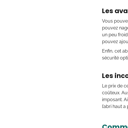
Les ava
Vous pouvez 
pouvez nager
un peu froid
pouvez ajout
Enfin, cet ab
sécurité op
Les inc
Le prix de ce
coûteux. Auss
imposant. Ai
l’abri haut 
Commen