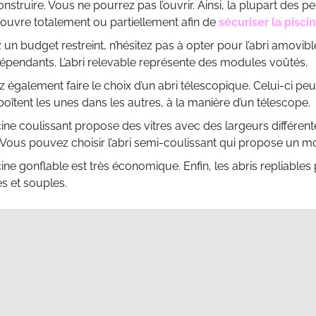
nstruire. Vous ne pourrez pas l’ouvrir. Ainsi, la plupart des 
s’ouvre totalement ou partiellement afin de
sécuriser la pisci
 un budget restreint, n’hésitez pas à opter pour l’abri amovib
dépendants. L’abri relevable représente des modules voûtés.
également faire le choix d’un abri télescopique. Celui-ci peut
boîtent les unes dans les autres, à la manière d’un télescope.
scine coulissant propose des vitres avec des largeurs différente
. Vous pouvez choisir l’abri semi-coulissant qui propose un mo
scine gonflable est très économique. Enfin, les abris repliables
s et souples.