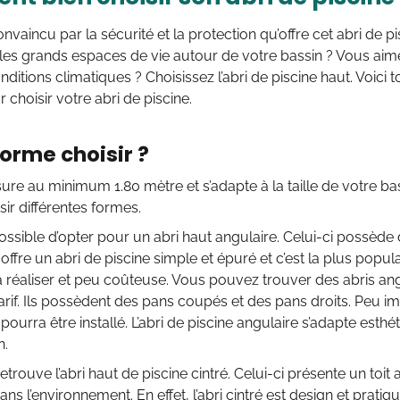
nvaincu par la sécurité et la protection qu’offre cet abri de p
les grands espaces de vie autour de votre bassin ? Vous aim
nditions climatiques ? Choisissez l’abri de piscine haut. Voici 
choisir votre abri de piscine.
forme choisir ?
ure au minimum 1.80 mètre et s’adapte à la taille de votre ba
ir différentes formes.
 possible d’opter pour un abri haut angulaire. Celui-ci possède d
ffre un abri de piscine simple et épuré et c’est la plus populai
à réaliser et peu coûteuse. Vous pouvez trouver des abris an
arif. Ils possèdent des pans coupés et des pans droits. Peu i
i pourra être installé. L’abri de piscine angulaire s’adapte esth
n.
etrouve l’abri haut de piscine cintré. Celui-ci présente un toit 
ns l’environnement. En effet, l’abri cintré est design et pratiqu