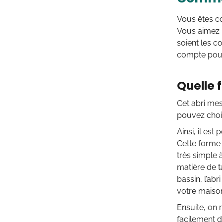
Vous êtes co
Vous aimez 
soient les co
compte pour 
Quelle 
Cet abri mes
pouvez chois
Ainsi, il est
Cette forme o
très simple 
matière de t
bassin, l’abr
votre maiso
Ensuite, on r
facilement da