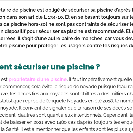
taire de piscine est obligé de sécuriser sa piscine d’après
ion dans son article L 134-10. Et en se basant toujours sur l
s de piscine hors-sol ne sont pas contraints de sécuriser le
un dispositif pour sécuriser sa piscine est recommandé. Et
terrées, il s’agit d’une autre paire de manches, car vous d
otre piscine
pour protéger les usagers contre les risques d
t sécuriser une piscine ?
 est
propriétaire d’une piscine
, il faut impérativement qu’ell
r commencer, cela évite le risque de noyade puisque l’eau r
, les décès liés aux noyades sont chiffrés à des milliers c
statistique reprise de l’enquête Noyades en été 2018, le nomb
noyade. Il convient de signaler que la raison de ses décès so
accident, d’autres sont quant à eux intentionnels. Cependant, 
t de baisser en 2021 avec 1480 cas d’après toujours les en
 la Santé. Il est à mentionner que les enfants sont les plus s