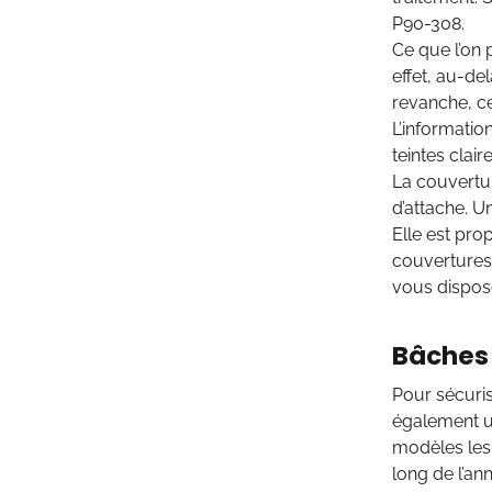
P90-308.
Ce que l’on 
effet, au-de
revanche, ce
L’informatio
teintes claire
La couvertur
d’attache. U
Elle est pro
couvertures
vous dispos
Bâches 
Pour sécuri
également un
modèles les 
long de l’an