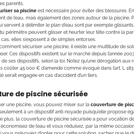
des parents.
uriser sa piscine
est nécessaire pour éviter des blessures. En 
t de l’eau, mais également des zones autour de la piscine. 
ui servent à délimiter le plan d’eau sont par exemple glissant
du périmètre peuvent glisser et heurter leur tête contre la paro
 cas, elles s’exposent à de simples entorses.
comment sécuriser une piscine, il existe une multitude de so
ser. Ces dispositifs existent sur le marché depuis l’année 2003
 de ses dispositifs, selon la loi. Notez qu’une dérogation aux
us coûter 45 000 € d’amende comme évoqué dans l’art. L 183-1
té serait engagée en cas d’accident d’un tiers.
ure de piscine sécurisée
er une piscine, vous pouvez miser sur la
couverture de pisc
 seulement à un dispositif anti-noyade puisqu’elle propose ég
De plus, la couverture de piscine sécurisée a pour vocation de
économisez de l’eau et vous réduisez, par la même occasion,
Si vous prévoyiez d’opter pour cette solution, sachez que le d