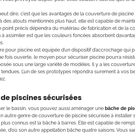
peut dire, c’est que les avantages de la couverture de piscine 
là des atouts mentionnés plus haut, elle est capable de mainte
 point précis dépendra du matériau de fabrication et de la c
n à assimiler est que les couleurs foncées absorbent davanta
s.
e pour piscine est équipée d’un dispositif d’accrochage qui 
ne fois ouverte, le moyen pour sécuriser piscine pourra résiste
posée sous une large variété de modèles. Il y a les couvertures
 tendues. L’un de ses prototypes répondra surement à vos b
ez.
de piscines sécurisées
ser le bassin, vous pouvez aussi aménager une
bâche de pis
 autre genre de couverture de piscine sécurisée à installer 
plus connus est la bâche à barres. Elle est capable de remplir
née, d’où son autre appellation bâche quatre saisons. Vous s