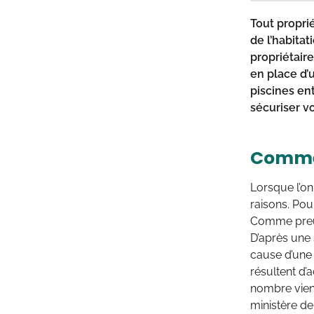
Tout proprié
de l’habitat
propriétaire
en place d’
piscines en
sécuriser v
Commen
Lorsque l’on
raisons. Pou
Comme preuve
D’après une 
cause d’une 
résultent d’
nombre vien
ministère de