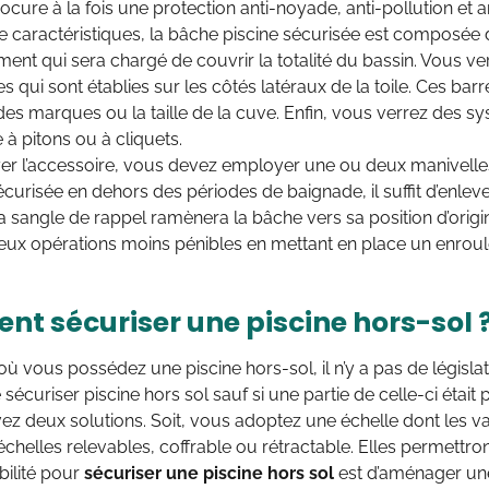
cure à la fois une protection anti-noyade, anti-pollution et ant
 caractéristiques, la bâche piscine sécurisée est composée d’
ément qui sera chargé de couvrir la totalité du bassin. Vous v
es qui sont établies sur les côtés latéraux de la toile. Ces b
des marques ou la taille de la cuve. Enfin, vous verrez des sy
 à pitons ou à cliquets.
r l’accessoire, vous devez employer une ou deux manivelles.
curisée en dehors des périodes de baignade, il suffit d’enlever 
a sangle de rappel ramènera la bâche vers sa position d’ori
eux opérations moins pénibles en mettant en place un enroul
t sécuriser une piscine hors-sol 
où vous possédez une piscine hors-sol, il n’y a pas de législa
sécuriser piscine hors sol sauf si une partie de celle-ci était
ez deux solutions. Soit, vous adoptez une échelle dont les va
helles relevables, coffrable ou rétractable. Elles permettron
bilité pour
sécuriser une piscine hors sol
est d’aménager un