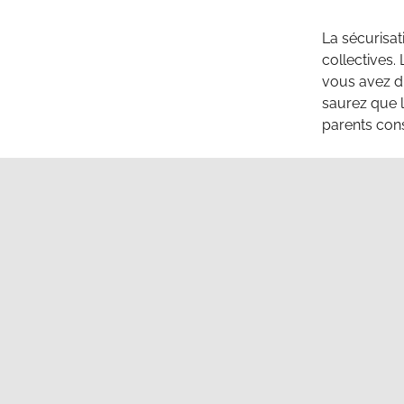
La sécurisat
collectives.
vous avez di
saurez que l’
parents cons