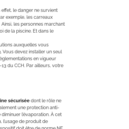
effet, le danger ne survient
Par exemple, les carreaux
s. Ainsi, les personnes marchant
i de la piscine. Et dans le
lutions auxquelles vous
. Vous devez installer un seul
 règlementations en vigueur
3 du CCH. Par ailleurs, votre
ine sécurisée
dont le rôle ne
alement une protection anti-
 diminuer l’évaporation. À cet
 l’usage de produit de
ispositif doit être de norme NF