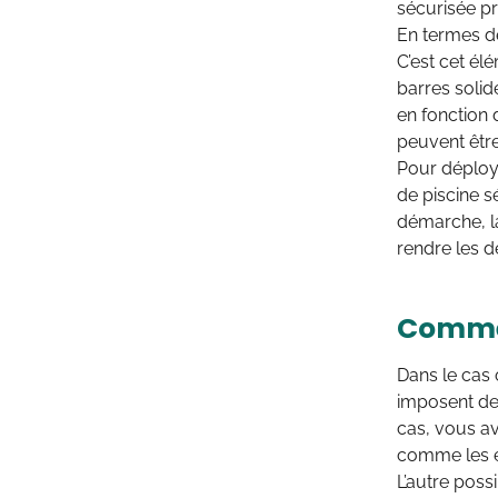
sécurisée pro
En termes de
C’est cet él
barres solid
en fonction 
peuvent être
Pour déploye
de piscine sé
démarche, l
rendre les d
Commen
Dans le cas 
imposent de 
cas, vous av
comme les éc
L’autre possi