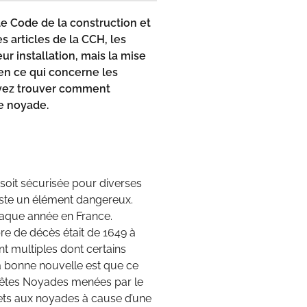
 le Code de la construction et
es articles de la CCH, les
ur installation, mais la mise
 en ce qui concerne les
evez trouver
comment
e noyade.
e soit sécurisée pour diverses
este un élément dangereux.
haque année en France.
re de décès était de 1649 à
nt multiples dont certains
la bonne nouvelle est que ce
quêtes Noyades menées par le
ujets aux noyades à cause d’une