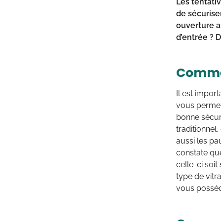
Les tentativ
de sécurise
ouverture af
d’entrée ? 
Commen
Il est impor
vous permet 
bonne sécuri
traditionnel,
aussi les pa
constate qu
celle-ci soit
type de vitr
vous posséde