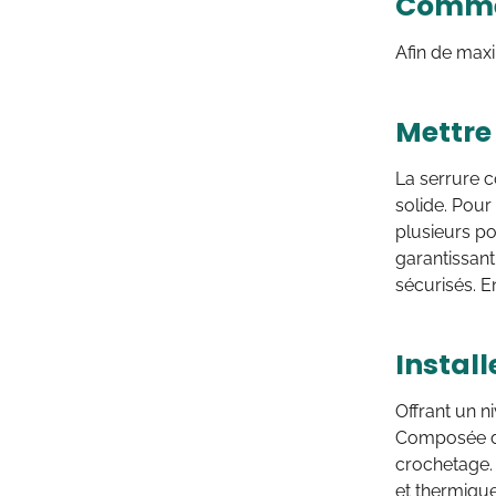
Commen
Afin de maxi
Mettre
La serrure c
solide. Pour
plusieurs poi
garantissant
sécurisés. E
Install
Offrant un n
Composée d’u
crochetage.
et thermiqu