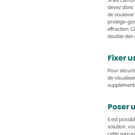
Si les cambr
devez donc r
de soulever 
protège-gond
effraction. 
double des c
Fixer u
Pour sécuris
de visualise
supplémentai
Poser u
Il est possi
solution, vo
cette serrur