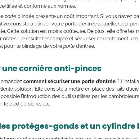
t certifiée et conforme aux normes.
ne
por
te
blindée présente un coût important. Si vous n’avez pa
ative consiste à blinder votre porte d’entrée actuelle. Cela p
nte. Cette solution est moins coûteuse. De plus, elle offre le
r obtenir le résultat escompté et sécuriser correctement un
l pour le blindage de votre
por
te
d’entrée.
r une cornière anti-pinces
 demandez
comment sécuriser une porte d’entrée
? L’instal
llente solution. Elle consiste à mettre en place des rails d’ac
possible l’introduction des outils utilisés par les cambrioleurs
 le pied de biche, etc.
des protèges-gonds et un cylindre 