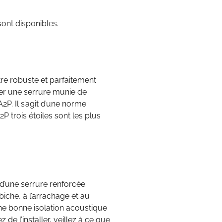
sont disponibles.
être robuste et parfaitement
ller une serrure munie de
A2P. Il s’agit d’une norme
P trois étoiles sont les plus
d’une serrure renforcée.
iche, à l’arrachage et au
une bonne isolation acoustique
de l’installer, veillez à ce que