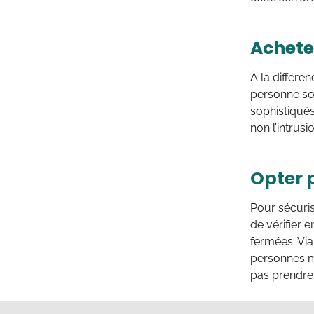
Achete
À la différe
personne so
sophistiqués
non l’intrusi
Opter 
Pour sécuris
de vérifier 
fermées. Via
personnes ma
pas prendre 