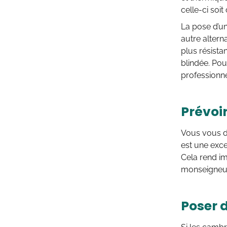
celle-ci soi
La pose d’u
autre altern
plus résista
blindée. Pou
professionne
Prévoi
Vous vous
est une exce
Cela rend im
monseigneur,
Poser 