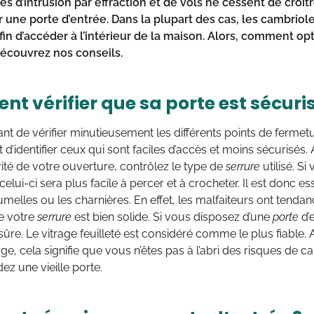
es d’intrusion par effraction et de vols ne cessent de croître
r une porte d’entrée. Dans la plupart des cas, les cambriol
in d’accéder à l’intérieur de la maison. Alors, comment opt
Découvrez nos conseils.
t vérifier que sa porte est sécuri
tant de vérifier minutieusement les différents points de fermet
d’identifier ceux qui sont faciles d’accès et moins sécurisés.
té de votre ouverture, contrôlez le type de
ser
rure
utilisé. Si
 celui-ci sera plus facile à percer et à crocheter. Il est donc es
umelles ou les charnières. En effet, les malfaiteurs ont tendanc
e votre
se
rrure
est bien solide. Si vous disposez d’une
po
rte
d’
 sûre. Le vitrage feuilleté est considéré comme le plus fiable. 
age, cela signifie que vous n’êtes pas à l’abri des risques de 
z une vieille porte.