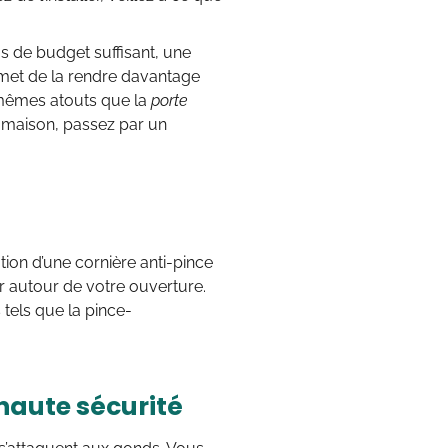
s de budget suffisant, une
ermet de la rendre davantage
s mêmes atouts que la
por
te
e maison, passez par un
lation d’une cornière anti-pince
ier autour de votre ouverture.
 tels que la pince-
haute sécurité