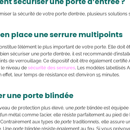
t sécuriser une porte d’entrée ?
miser la sécurité de votre porte d’entrée, plusieurs solutions 
 en place une serrure multipoints
onstitue l’élément le plus important de votre porte. Elle doit 
 bien sécuriser une porte d’entrée, il est recommandé d’insta
nts de verrouillage. Ce dispositif doit être également certifié 
 le niveau de
sécurité des serrures
. Les modèles labellisés A2
n effet, leur temps de résistance est d’environ 15 minutes.
er une porte blindée
iveau de protection plus élevé, une
por
te
blindée est équipée 
n métal comme l’acier, elle résiste parfaitement au pied de b
 Contrairement aux types de
por
te
traditionnels, elle assure 
e. Une
por
te
blindée résiste également au feu. Si vous prévoyez 