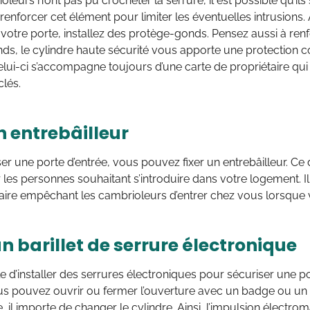
ioleurs n’ont pas pu crocheter la serrure, il est possible qu’il
enforcer cet élément pour limiter les éventuelles intrusions.
votre porte, installez des protège-gonds. Pensez aussi à renf
s, le cylindre haute sécurité vous apporte une protection co
Celui-ci s’accompagne toujours d’une carte de propriétaire qu
lés.
n entrebâilleur
er une porte d’entrée, vous pouvez fixer un entrebâilleur. Ce d
r les personnes souhaitant s’introduire dans votre logement. I
re empêchant les cambrioleurs d’entrer chez vous lorsque vou
n barillet de serrure électronique
ble d’installer des serrures électroniques pour sécuriser une p
us pouvez ouvrir ou fermer l’ouverture avec un badge ou un 
e, il importe de changer le cylindre. Ainsi, l’impulsion électr