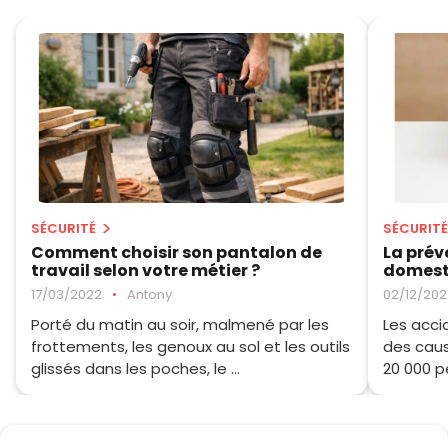
SÉCURITÉ
SÉCURITÉ
Comment choisir son pantalon de
La prév
travail selon votre métier ?
domest
17/03/2022
•
Antony
02/12/202
Porté du matin au soir, malmené par les
Les acci
frottements, les genoux au sol et les outils
des caus
glissés dans les poches, le ...
20 000 pe