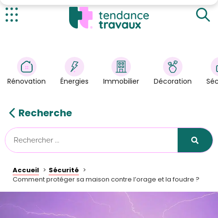
Les consignes en cas d’orage
L’installation d’un parafoudre et d’un paratonnerre
Actualités
Quelle assurance habitation choisir ?
Rénovation
>
Énergies
>
Rénovation
Énergies
Immobilier
Décoration
Séc
Décoration
>
Immobilier
>
Recherche
Sécurité
Astuces/DIY
Technologies
Accueil
Sécurité
Tendance Travaux
Comment protéger sa maison contre l’orage et la foudre ?
Kit partenaire
À propos