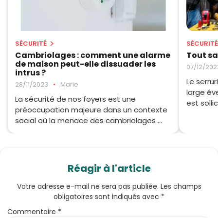
SÉCURITÉ
SÉCURITÉ
Cambriolages : comment une alarme
Tout sav
de maison peut-elle dissuader les
07/12/202
intrus ?
Le serrur
28/11/2023
•
Marie
large éve
La sécurité de nos foyers est une
est sollici
préoccupation majeure dans un contexte
social où la menace des cambriolages ...
Réagir à l'article
Votre adresse e-mail ne sera pas publiée.
Les champs
obligatoires sont indiqués avec
*
Commentaire
*