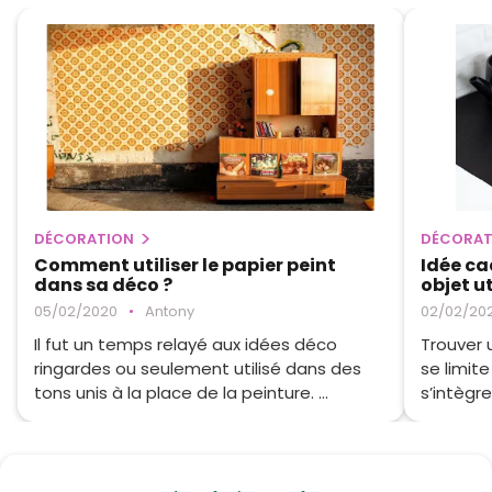
DÉCORATION
DÉCORAT
Comment utiliser le papier peint
Idée ca
dans sa déco ?
objet ut
05/02/2020
•
Antony
02/02/20
Il fut un temps relayé aux idées déco
Trouver 
ringardes ou seulement utilisé dans des
se limite
tons unis à la place de la peinture. ...
s’intègre