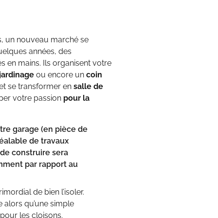
ns, un nouveau marché se
quelques années, des
s en mains. Ils organisent votre
jardinage
ou encore un
coin
 et se transformer en
salle de
per votre passion
pour la
tre garage (en pièce de
éalable de travaux
 de construire sera
amment par rapport au
mordial de bien l’isoler.
e alors qu’une simple
pour les cloisons.