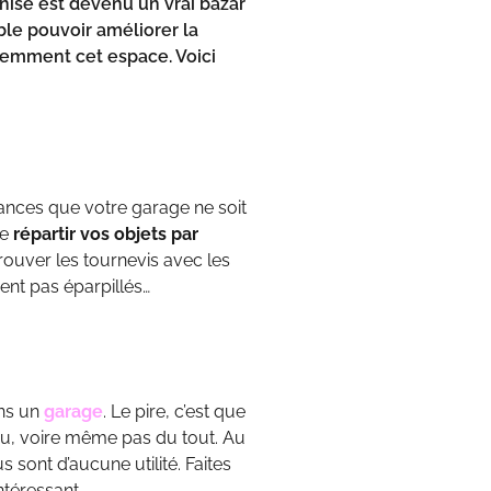
nisé est devenu un vrai bazar
le pouvoir améliorer la
éremment cet espace. Voici
chances que votre garage ne soit
de
répartir vos objets par
trouver les tournevis avec les
ient pas éparpillés…
ans un
garage
. Le pire, c’est que
peu, voire même pas du tout. Au
 sont d’aucune utilité. Faites
ntéressant.