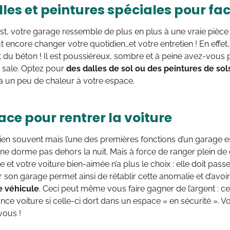
les et peintures spéciales pour faci
est, votre garage ressemble de plus en plus à une vraie piè
 encore changer votre quotidien…et votre entretien ! En effet,
t du béton ! Il est poussiéreux, sombre et à peine avez-vous p
jà sale. Optez pour
des dalles de sol ou des peintures de sol
a un peu de chaleur à votre espace.
ce pour rentrer la voiture
bien souvent mais l’une des premières fonctions d’un garage es
 ne dorme pas dehors la nuit. Mais à force de ranger plein de c
 et votre voiture bien-aimée n’a plus le choix : elle doit passer 
on garage permet ainsi de rétablir cette anomalie et d’avoi
e véhicule
. Ceci peut même vous faire gagner de l’argent : ce
ance voiture si celle-ci dort dans un espace « en sécurité ». Vo
vous !