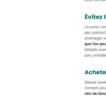
Évitez 
Là aussi, c’
peu partout 
aménager son
que l’on peu
d’objets ave
pas y instal
Achete
Depuis quel
compris pour
rien de tem