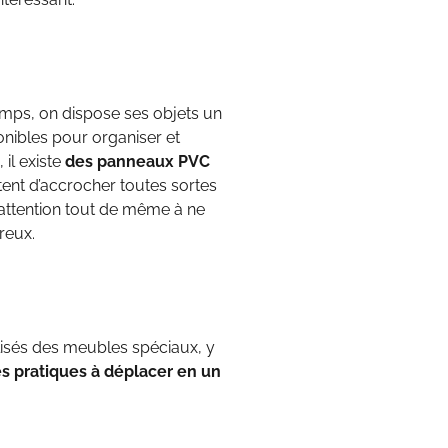
emps, on dispose ses objets un
ponibles pour organiser et
il existe
des panneaux PVC
ttent d’accrocher toutes sortes
s attention tout de même à ne
reux.
isés des meubles spéciaux, y
ès pratiques à déplacer en un