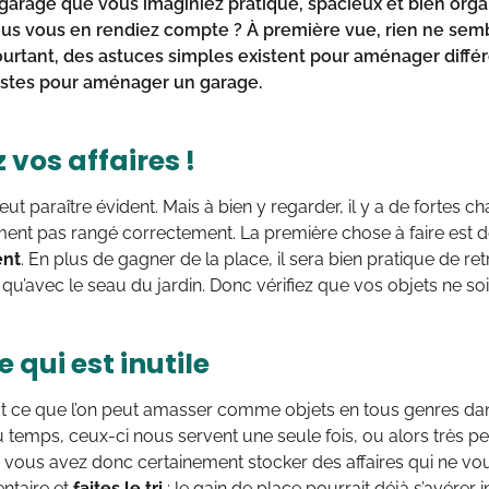
garage que vous imaginiez pratique, spacieux et bien orga
us vous en rendiez compte ? À première vue, rien ne semb
Pourtant, des astuces simples existent pour aménager diff
istes pour aménager un garage.
vos affaires !
eut paraître évident. Mais à bien y regarder, il y a de fortes 
ment pas rangé correctement. La première chose à faire est 
ent
. En plus de gagner de la place, il sera bien pratique de re
 qu’avec le seau du jardin. Donc vérifiez que vos objets ne so
e qui est inutile
out ce que l’on peut amasser comme objets en tous genres d
u temps, ceux-ci nous servent une seule fois, ou alors très 
, vous avez donc certainement stocker des affaires qui ne vous
ntaire et
faites le tri
: le gain de place pourrait déjà s’avérer i