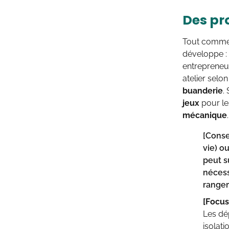
Des pr
Tout comme 
développe :
entrepreneur
atelier selo
buanderie
.
jeux
pour le
mécanique
.
[Conse
vie) o
peut s
nécess
rangem
[Focus
Les dé
isolat