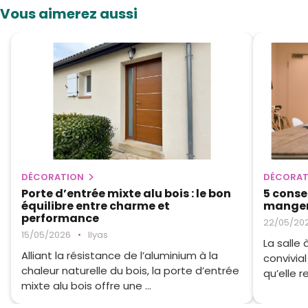
Vous aimerez aussi
DÉCORATION
DÉCORAT
Porte d’entrée mixte alu bois : le bon
5 conse
équilibre entre charme et
mange
performance
22/05/20
15/05/2026
•
Ilyas
La salle
Alliant la résistance de l’aluminium à la
convivia
chaleur naturelle du bois, la porte d’entrée
qu’elle re
mixte alu bois offre une ...