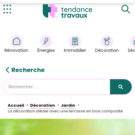
Des couleurs qui s'adaptent avec celle du bois
composite
Ajouter des plantes à fleurs
Actualités
Ne pas oublier la luminosité
Rénovation
>
Énergies
>
Rénovation
Énergies
Immobilier
Décoration
Séc
Décoration
>
Immobilier
>
Recherche
Sécurité
Astuces/DIY
Technologies
Accueil
Décoration
Jardin
Tendance Travaux
La décoration idéale avec une terrasse en bois composite
Kit partenaire
À propos