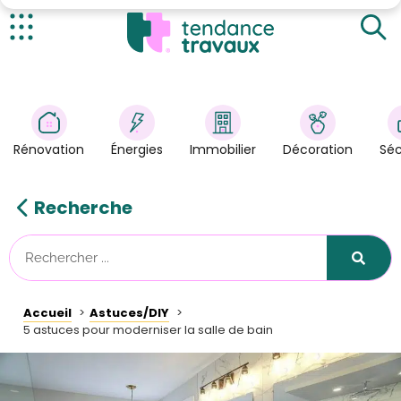
Un carrelage graphique
Des rangements déco
Actualités
Une douche à l'italienne
Rénovation
>
Un miroir design
Énergies
>
Un meuble vasque customisé
Rénovation
Énergies
Immobilier
Décoration
Séc
Décoration
>
Immobilier
>
Recherche
Sécurité
Astuces/DIY
Technologies
Accueil
Astuces/DIY
Tendance Travaux
5 astuces pour moderniser la salle de bain
Kit partenaire
À propos