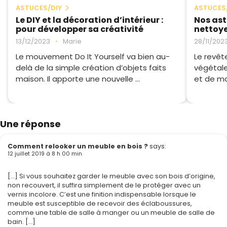
ASTUCES/DIY
ASTUCES
Le DIY et la décoration d’intérieur :
Nos as
pour développer sa créativité
nettoyer
13/12/2023
•
Marie
28/11/202
Le mouvement Do It Yourself va bien au-
Le revêt
delà de la simple création d’objets faits
végétale
maison. Il apporte une nouvelle ...
et de mat
Une réponse
Comment relooker un meuble en bois ?
says:
12 juillet 2019 à 8 h 00 min
[…] Si vous souhaitez garder le meuble avec son bois d’origine,
non recouvert, il suffira simplement de le protéger avec un
vernis incolore. C’est une finition indispensable lorsque le
meuble est susceptible de recevoir des éclaboussures,
comme une table de salle à manger ou un meuble de salle de
bain. […]