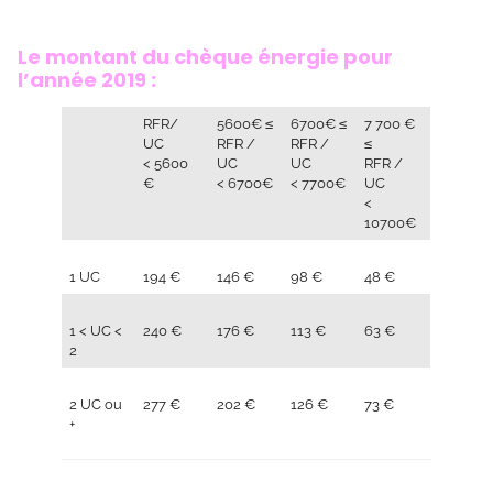
Le montant du chèque énergie pour
l’année 2019 :
RFR/
5600€ ≤
6700€ ≤
7 700 €
UC
RFR /
RFR /
≤
< 5600
UC
UC
RFR /
€
< 6700€
< 7700€
UC
<
10700€
1 UC
194 €
146 €
98 €
48 €
1 < UC <
240 €
176 €
113 €
63 €
2
2 UC ou
277 €
202 €
126 €
73 €
+