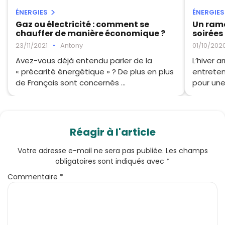
ÉNERGIES
ÉNERGIES
Gaz ou électricité : comment se
Un ramo
chauffer de manière économique ?
soirées
23/11/2021
•
Antony
01/10/202
Avez-vous déjà entendu parler de la
L’hiver a
« précarité énergétique » ? De plus en plus
entreten
de Français sont concernés ...
pour une 
Réagir à l'article
Votre adresse e-mail ne sera pas publiée.
Les champs
obligatoires sont indiqués avec
*
Commentaire
*