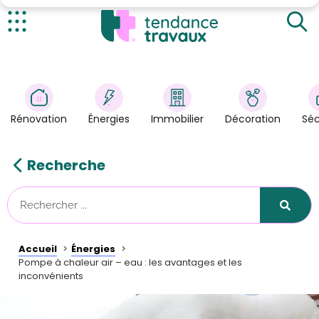
Pompe à chaleur air - eau : présentation
Pompe à chaleur air - eau : ses avantages
Actualités
Pompe à chaleur air - eau : ses inconvénients
Rénovation
>
Énergies
>
Rénovation
Énergies
Immobilier
Décoration
Séc
Décoration
>
Immobilier
>
Recherche
Sécurité
Astuces/DIY
Technologies
Accueil
Énergies
Tendance Travaux
Pompe à chaleur air – eau : les avantages et les
inconvénients
Kit partenaire
À propos