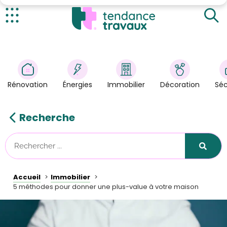
Estimer sa maison
Tirer les cloisons pour rendre les espaces plus clairs
Actualités
Augmenter la lumière naturelle
Rénovation
>
Rénover les anciennes installations d’électricité, de
gaz et de plomberie
Énergies
>
Rénovation
Énergies
Immobilier
Décoration
Séc
Améliorer l’efficacité énergétique
Décoration
>
Améliorer l’isolation acoustique
Immobilier
>
Recherche
Sécurité
Astuces/DIY
Technologies
Accueil
Immobilier
Tendance Travaux
5 méthodes pour donner une plus-value à votre maison
Kit partenaire
À propos