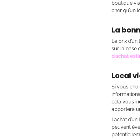
boutique vi
cher qu’un l
La bonn
Le prix d’un
sur la base 
d’achat est
Local v
Si vous cho
informations
cela vous in
apportera 
L’achat d’un
peuvent év
potentiellem