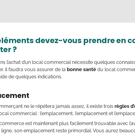
éléments devez-vous prendre en 
ter ?
ns l’achat d’un local commercial nécessite quelques connais
, il faudra vous assurer de la
bonne santé
du local commerc
’aide de quelques indications.
acement
merçant ne le répétera jamais assez, il existe trois
règles d’
 local commercial : l’emplacement, l’emplacement et l’emplac
commerce est maintenant plus facilement trouvable avec l’av
 ligne, son emplacement reste primordial. Vous aurez beau