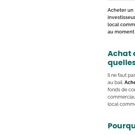
Acheter un 
investisseu
local comme
au moment d
Achat 
quelles
Il ne faut p
au bail.
Ache
fonds de com
commerciaux 
local comme
Pourqu