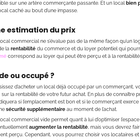
sible sur une artère commerçante passante. Et un local
bien 
ocal caché au bout d’une impasse.
e estimation du prix
 local commercial ne s’évalue pas de la même façon qu’un loge
de la
rentabilité
du commerce et du loyer potentiel qui pourra
imé
correspond au loyer qui peut être perçu et à la rentabilité
ide ou occupé ?
isissez d’acheter un local déjà occupé par un commerçant, v
 sur la rentabilité de votre futur achat. En plus de connaître p
diquera si l’emplacement est bon et si le commerçant exerce b
une
sécurité supplémentaire
au moment de l’achat.
 local commercial vide permet quant à lui d’optimiser l’espace 
entuellement
augmenter la rentabilité
, mais vous devrez fai
ent perçu. Cependant, vous pourrez choisir vos locataires et l