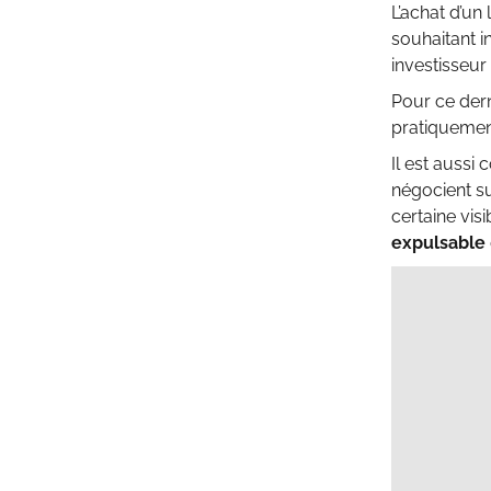
L’achat d’un
souhaitant i
investisseur
Pour ce dern
pratiqueme
Il est auss
négocient su
certaine vis
expulsable