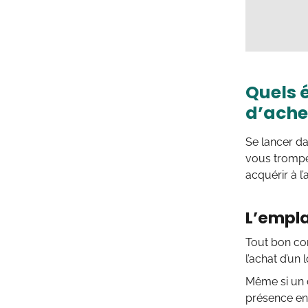
Quels 
d’ache
Se lancer da
vous tromper
acquérir à l
L’empl
Tout bon com
l’achat d’un
Même si un 
présence en