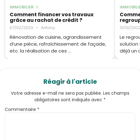
IMMOBILIER
IMMOBILI
Comment financer vos travaux
Commen
grâce au rachat de crédit ?
regroup
07/02/2023
•
Antony
31/10/202
Rénovation de cuisine, agrandissement
Le regro
d’une pièce, rafraîchissement de façade,
solution
etc. la réalisation de ces ...
déjà un o
Réagir à l'article
Votre adresse e-mail ne sera pas publiée.
Les champs
obligatoires sont indiqués avec
*
Commentaire
*