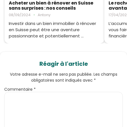
Acheter un bien à rénover en Suisse
Le rach
sans surprises : nos conseils
avanta
08/09/2024
•
Antony
17/04/202
Investir dans un bien immobilier à rénover
L’accumu
en Suisse peut être une aventure
vous fai
passionnante et potentiellement ...
financièr
Réagir à l'article
Votre adresse e-mail ne sera pas publiée.
Les champs
obligatoires sont indiqués avec
*
Commentaire
*