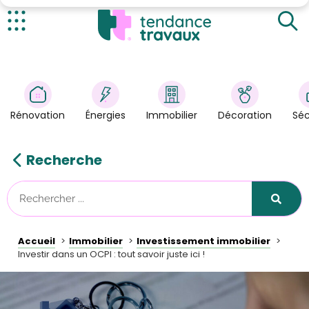
Définition d'un OPCI et de son fonctionnement
Combien investir dans un OPCI ?
Actualités
À quel rendement faut-il s'attendre ?
Rénovation
>
Énergies
>
Rénovation
Énergies
Immobilier
Décoration
Séc
Décoration
>
Immobilier
>
Recherche
Sécurité
Astuces/DIY
Technologies
Accueil
Immobilier
Investissement immobilier
Tendance Travaux
Investir dans un OCPI : tout savoir juste ici !
Kit partenaire
À propos