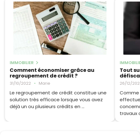
IMMOBILIER
IMMOBILI
Comment économiser grâce au
Tout sur
regroupement de crédit ?
défisca
31/10/2022
•
Marie
26/12/202
Le regroupement de crédit constitue une
Comme c
solution très efficace lorsque vous avez
effectu
déjà un ou plusieurs crédits en ...
concerna
travaux d