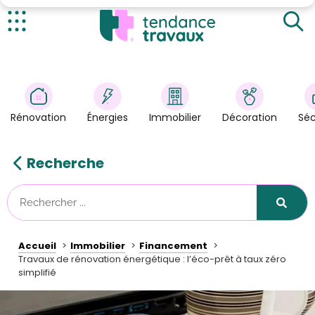
Qu’est-ce que l’éco-prêt à taux zéro ?
Les entreprises responsabilisées
Actualités
Harmonisation avec le CITE
Rénovation
>
Les travaux induits inclus
Énergies
>
Rénovation
Énergies
Immobilier
Décoration
Séc
Décoration
>
Immobilier
>
Recherche
Sécurité
Astuces/DIY
Technologies
Accueil
Immobilier
Financement
Tendance Travaux
Travaux de rénovation énergétique : l’éco-prêt à taux zéro
simplifié
Kit partenaire
À propos