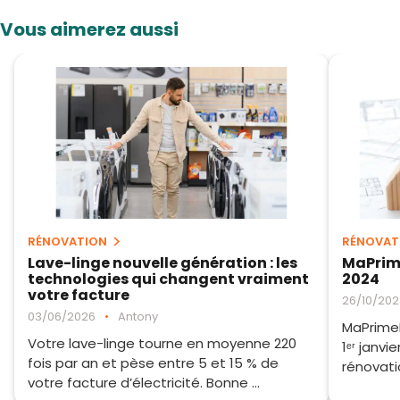
Vous aimerez aussi
RÉNOVATION
RÉNOVAT
Lave-linge nouvelle génération : les
MaPrim
technologies qui changent vraiment
2024
votre facture
26/10/202
03/06/2026
•
Antony
MaPrimeR
Votre lave-linge tourne en moyenne 220
1ᵉʳ janvi
fois par an et pèse entre 5 et 15 % de
rénovatio
votre facture d’électricité. Bonne ...