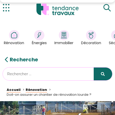
L’assurance dommage-ouvrage
Et l'application de la garantie décennale ?
Actualités
Cas particulier : l’auto-construction
Rénovation
>
Où et comment souscrire à l’assurance dommage-
ouvrage ?
Énergies
>
Rénovation
Énergies
Immobilier
Décoration
Séc
Décoration
>
Immobilier
>
Recherche
Sécurité
Astuces/DIY
Technologies
Accueil
Rénovation
Tendance Travaux
Doit-on assurer un chantier de rénovation lourde ?
Kit partenaire
À propos