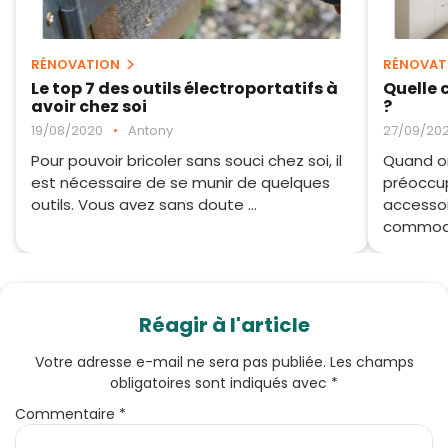
RÉNOVATION
RÉNOVAT
Le top 7 des outils électroportatifs à
Quelle 
avoir chez soi
?
19/08/2020
•
Antony
27/09/20
Pour pouvoir bricoler sans souci chez soi, il
Quand on
est nécessaire de se munir de quelques
préoccup
outils. Vous avez sans doute ...
accessoi
commodit
Réagir à l'article
Votre adresse e-mail ne sera pas publiée.
Les champs
obligatoires sont indiqués avec
*
Commentaire
*