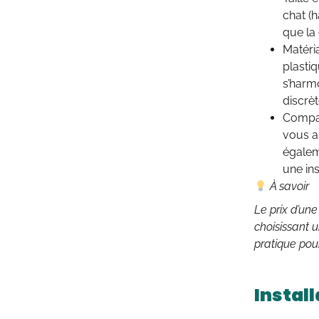
chat (
que la
Matéri
plastiq
s’harm
discrè
Compat
vous as
égalem
une in
À savoir
Le prix d’un
choisissant 
pratique pou
Install