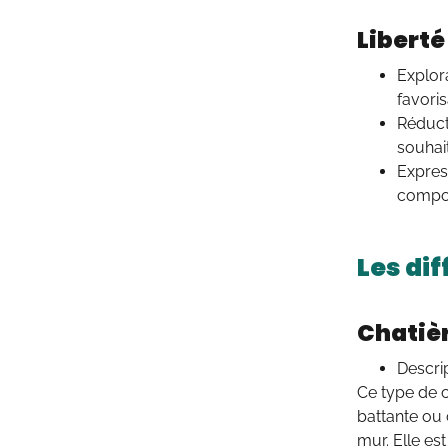
Liberté
Explora
favoris
Réduct
souhait
Expres
comport
Les di
Chatiè
Descrip
Ce type de c
battante ou 
mur. Elle est