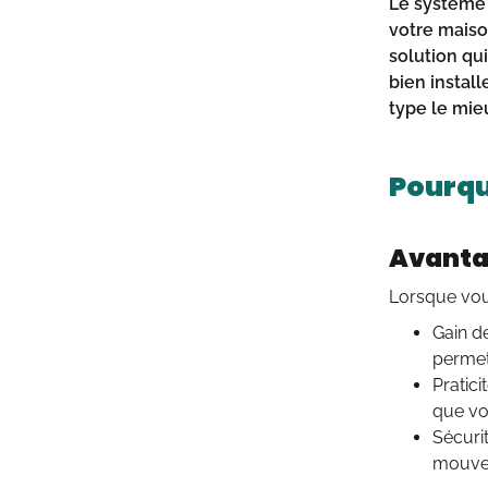
Le système
votre maison
solution qu
bien install
type le mie
Pourquo
Avantag
Lorsque vou
Gain de
permet
Pratic
que vot
Sécurit
mouvem