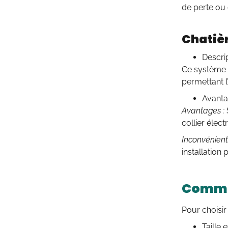
de perte ou
Chatièr
Descrip
Ce système u
permettant l
Avanta
Avantages :
collier élect
Inconvénients
installation
Commen
Pour choisir
Taille 