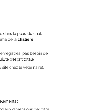
té dans la peau du chat,
tème de la
chatière
.
 enregistrés, pas besoin de
lité d’esprit totale.
site chez le vétérinaire),
 éléments :
pond aux dimensions de votre