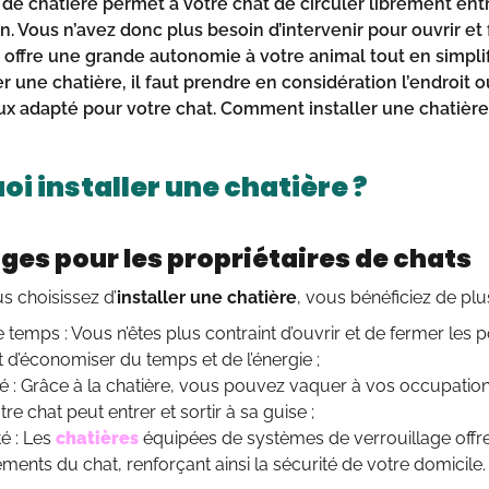
 de
chatière
permet à votre chat de circuler librement entre 
. Vous n’avez donc plus besoin d’intervenir pour ouvrir et 
i offre une grande autonomie à votre animal tout en simplif
er une chatière, il faut prendre en considération l’endroit 
ux adapté pour votre
chat
. Comment
installer une chatière
i installer une chatière ?
es pour les propriétaires de chats
s choisissez d’
installer une chatière
, vous bénéficiez de plu
 temps : Vous n’êtes plus contraint d’ouvrir et de fermer les 
 d’économiser du temps et de l’énergie ;
ité : Grâce à la chatière, vous pouvez vaquer à vos occupation
re chat peut entrer et sortir à sa guise ;
é : Les
chatières
équipées de systèmes de verrouillage offre
ents du chat, renforçant ainsi la sécurité de votre domicile.