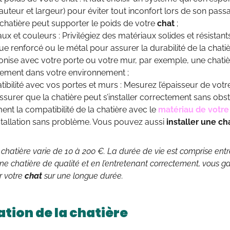
hauteur et largeur) pour éviter tout inconfort lors de son pa
 chatière peut supporter le poids de votre
chat
;
aux et couleurs : Privilégiez des matériaux solides et résista
ue renforcé ou le métal pour assurer la durabilité de la chat
onise avec votre porte ou votre mur, par exemple, une chatièr
tement dans votre environnement ;
ibilité avec vos portes et murs : Mesurez l’épaisseur de vot
surer que la chatière peut s’installer correctement sans obst
ent la compatibilité de la chatière avec le
matériau de votre
stallation sans problème. Vous pouvez aussi
installer une ch
e chatière varie de 10 à 200 €. La durée de vie est comprise ent
une chatière de qualité et en l’entretenant correctement, vous g
r votre
chat
sur une longue durée.
ation de la chatière