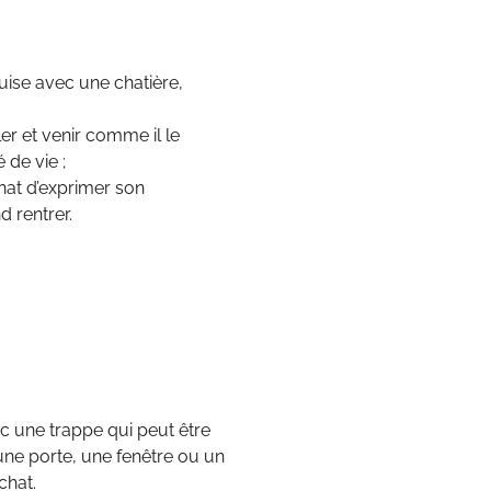
guise avec une chatière,
ller et venir comme il le
 de vie ;
hat d’exprimer son
d rentrer.
ec une trappe qui peut être
ne porte, une fenêtre ou un
chat.