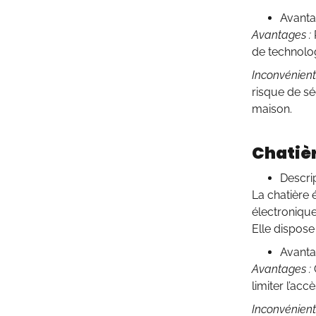
Avanta
Avantages :
de technolo
Inconvénients
risque de s
maison.
Chatiè
Descrip
La chatière 
électronique 
Elle dispos
Avanta
Avantages :
limiter l’ac
Inconvénients