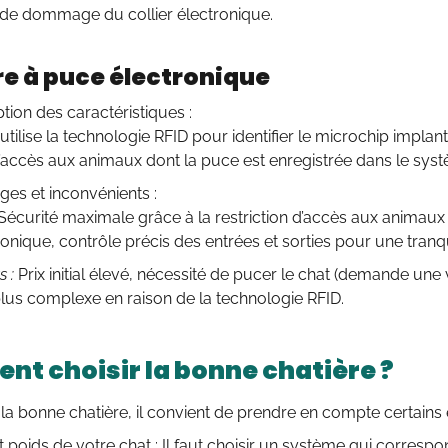
 de dommage du collier électronique.
e à puce électronique
tion des caractéristiques :
tilise la technologie RFID pour identifier le microchip implan
’accès aux animaux dont la puce est enregistrée dans le sys
ges et inconvénients :
Sécurité maximale grâce à la restriction d’accès aux animaux
ronique, contrôle précis des entrées et sorties pour une tranquil
 :
Prix initial élevé, nécessité de pucer le chat (demande une vi
 plus complexe en raison de la technologie RFID.
t choisir la bonne chatière ?
 la bonne chatière, il convient de prendre en compte certains
et poids de votre chat : Il faut choisir un système qui corres