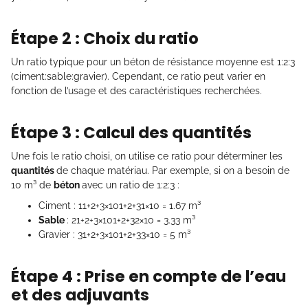
Étape 2 : Choix du ratio
Un ratio typique pour un béton de résistance moyenne est 1:2:3
(ciment:sable:gravier). Cependant, ce ratio peut varier en
fonction de l’usage et des caractéristiques recherchées.
Étape 3 : Calcul des quantités
Une fois le ratio choisi, on utilise ce ratio pour déterminer les
quantités
de chaque matériau. Par exemple, si on a besoin de
10 m³ de
béton
avec un ratio de 1:2:3 :
Ciment : 11+2+3×101+2+31​×10 = 1.67 m³
Sable
: 21+2+3×101+2+32​×10 = 3.33 m³
Gravier : 31+2+3×101+2+33​×10 = 5 m³
Étape 4 : Prise en compte de l’eau
et des adjuvants