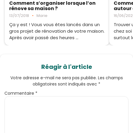
Comment s’organiser lorsque l’on
Commen
rénove sa maison ?
autour 
13/07/2018
•
Marie
16/06/202
Ça y est ! Vous vous êtes lancés dans un
Trouver 
gros projet de rénovation de votre maison.
chez soi
Après avoir passé des heures ...
surtout lo
Réagir à l'article
Votre adresse e-mail ne sera pas publiée.
Les champs
obligatoires sont indiqués avec
*
Commentaire
*