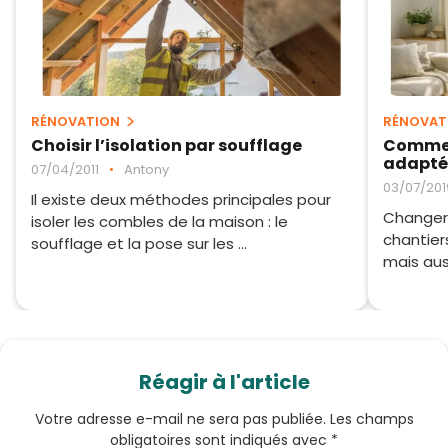
RÉNOVATION
RÉNOVAT
Choisir l’isolation par soufflage
Comment
adaptée
07/04/2011
•
Antony
03/07/201
Il existe deux méthodes principales pour
Changer 
isoler les combles de la maison : le
chantier
soufflage et la pose sur les ...
mais auss
Réagir à l'article
Votre adresse e-mail ne sera pas publiée.
Les champs
obligatoires sont indiqués avec
*