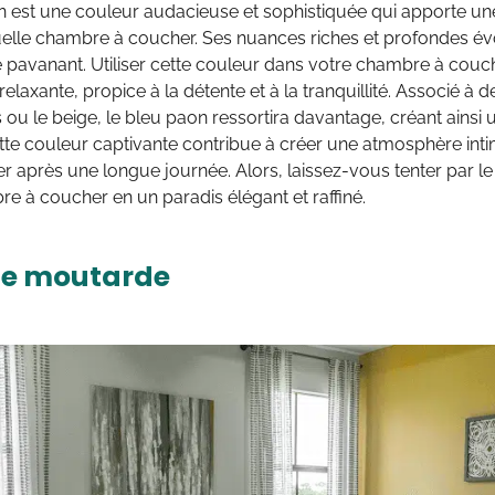
n est une couleur audacieuse et sophistiquée qui apporte un
uelle chambre à coucher. Ses nuances riches et profondes é
e pavanant. Utiliser cette couleur dans votre chambre à cou
elaxante, propice à la détente et à la tranquillité. Associé à d
is ou le beige, le bleu paon ressortira davantage, créant ainsi 
tte couleur captivante contribue à créer une atmosphère inti
r après une longue journée. Alors, laissez-vous tenter par l
e à coucher en un paradis élégant et raffiné.
ne moutarde