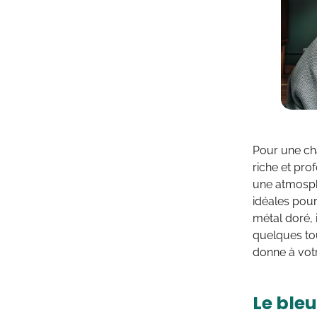
Pour une ch
riche et pro
une atmosph
idéales pour
métal doré, 
quelques tou
donne à votr
Le ble