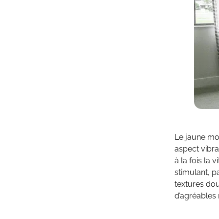
Le jaune mo
aspect vibr
à la fois la 
stimulant, p
textures do
d’agréables 