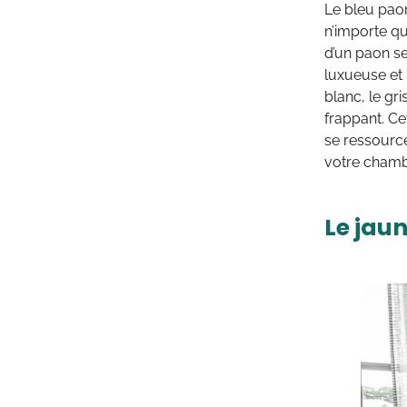
Le bleu pao
n’importe q
d’un paon s
luxueuse et r
blanc, le gr
frappant. Ce
se ressource
votre chambr
Le jau