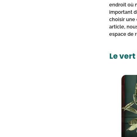
endroit où 
important d
choisir une
article, no
espace de r
Le ver