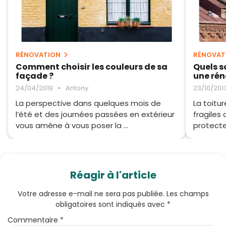
RÉNOVATION
RÉNOVAT
Comment choisir les couleurs de sa
Quels so
façade ?
une rén
24/04/2019
•
Antony
23/10/201
La perspective dans quelques mois de
La toitu
l’été et des journées passées en extérieur
fragiles 
vous amène à vous poser la ...
protecte
Réagir à l'article
Votre adresse e-mail ne sera pas publiée.
Les champs
obligatoires sont indiqués avec
*
Commentaire
*