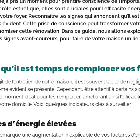
éjà pris un moment pour prendre conscience de l’importa
 rôle esthétique, elles sont cruciales pour l’efficacité énerg
 votre foyer. Reconnaître les signes qui annoncent qu’il es
s évident. Cette prise de conscience peut transformer vot
nomiser cette
rénovation
. Dans ce guide, nous allons ex
s signes avant-coureurs, pour faire de votre maison un lie
 qu’il est temps de remplacer vos 
git de l’entretien de notre maison, il est souvent facile de négli
me évident se présente. Cependant, être attentif à certains s
e moment idéal pour les remplacer, améliorant ainsi l’efficacité
votre domicile. Voici quelques indicateurs clés à surveiller.
s d’énergie élevées
emarqué une augmentation inexplicable de vos factures d’éner