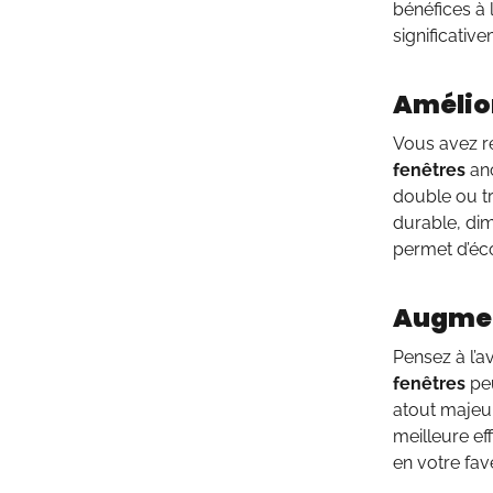
bénéfices à
significativ
Amélior
Vous avez r
fenêtres
anc
double ou t
durable, dim
permet d’éc
Augment
Pensez à l’
fenêtres
pe
atout majeur
meilleure ef
en votre fav