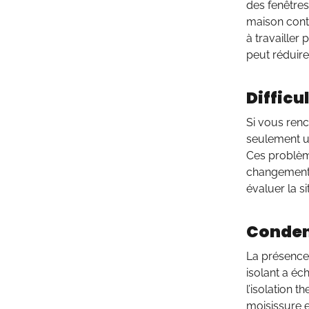
des fenêtres
maison contr
à travailler 
peut réduire
Difficu
Si vous renco
seulement un
Ces problèm
changements 
évaluer la s
Condens
La présence 
isolant a éc
l’isolation
moisissure e