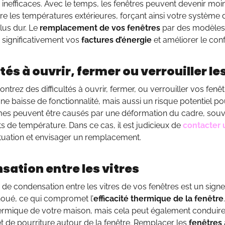
 inefficaces. Avec le temps, les fenêtres peuvent devenir moin
e les températures extérieures, forçant ainsi votre système d
plus dur. Le
remplacement de vos fenêtres
par des modèles
 significativement vos
factures d’énergie
et améliorer le conf
ltés à ouvrir, fermer ou verrouiller le
ntrez des difficultés à ouvrir, fermer, ou verrouiller vos fenêt
e baisse de fonctionnalité, mais aussi un risque potentiel po
es peuvent être causés par une déformation du cadre, souve
de température. Dans ce cas, il est judicieux de
contacter 
ituation et envisager un remplacement.
ation entre les vitres
de condensation entre les vitres de vos fenêtres est un sign
houé, ce qui compromet l’
efficacité thermique de la fenêtre
 thermique de votre maison, mais cela peut également condui
t de pourriture autour de la fenêtre. Remplacer les
fenêtres