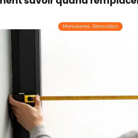
nt savoir quand remplacer 
Menuiseries
,
Rénovation