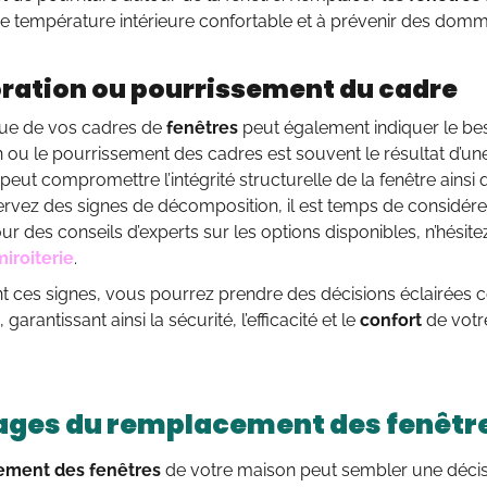
e température intérieure confortable et à prévenir des domm
oration ou pourrissement du cadre
ique de vos cadres de
fenêtres
peut également indiquer le be
n ou le pourrissement des cadres est souvent le résultat d’un
t peut compromettre l’intégrité structurelle de la fenêtre ainsi
rvez des signes de décomposition, il est temps de considére
our des conseils d’experts sur les options disponibles, n’hésit
iroiterie
.
ant ces signes, vous pourrez prendre des décisions éclairées
 garantissant ainsi la sécurité, l’efficacité et le
confort
de votr
ges du remplacement des fenêtr
ement des fenêtres
de votre maison peut sembler une décis