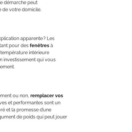
tte démarche peut
 de votre domicile.
plication apparente ? Les
tant pour des
fenêtres
à
a température intérieure
 un investissement qui vous
nement.
nement ou non,
remplacer vos
uves et performantes sont un
ioré et la promesse d’une
argument de poids qui peut jouer