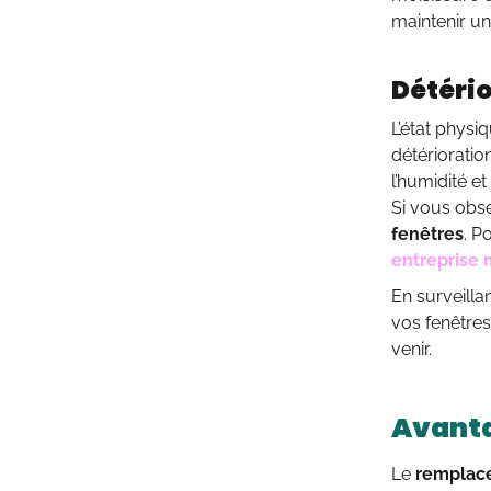
maintenir un
Détéri
L’état phys
détérioratio
l’humidité e
Si vous obse
fenêtres
. P
entreprise m
En surveill
vos fenêtres,
venir.
Avanta
Le
remplac