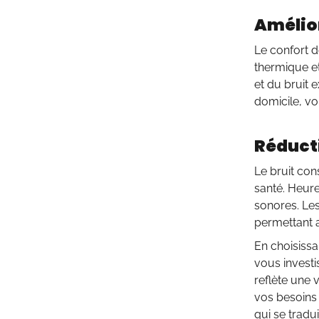
Amélior
Le confort d
thermique et
et du bruit 
domicile, vou
Réducti
Le bruit con
santé. Heur
sonores. Le
permettant ai
En choisissa
vous investi
reflète une 
vos besoins 
qui se tradu