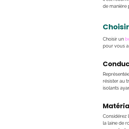
de manière p
Choisir
Choisir un
b
pour vous ai
Conduc
Représentée 
résister au t
isolants aya
Matéria
Considérez l
la laine de 