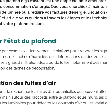
d’un plafond déjà existant est une étape clé pour améliorer
re consommation d’énergie. Que vous cherchiez à mainten
g de l’année ou à réduire vos factures d’énergie, l’isolatio
et article vous guidera à travers les étapes et les techniq
t votre plafond existant.
r l’état du plafond
ar examinez attentivement le plafond pour repérer les sign
ures, des taches d’humidité, des déformations ou des zones 
s signes d’infiltration d’eau ou de fuites, notamment des m
 ou des taches de décoloration.
tion des fuites d’air
ant de rechercher les fuites d’air potentielles qui peuvent affecte
 main autour des raccords entre le plafond et les murs, les 
u les luminaires pour détecter les courants d’air ou les variat