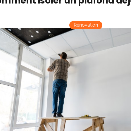
mment isoler un plafond déjà
Rénovation