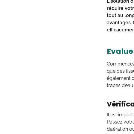
L’isolation 
réduire vot
tout au lon
avantages. C
efficacemen
Evalue
Commencez p
que des fiss
également de
traces d’eau
Vérifica
Il est import
Passez votre
d’aération o