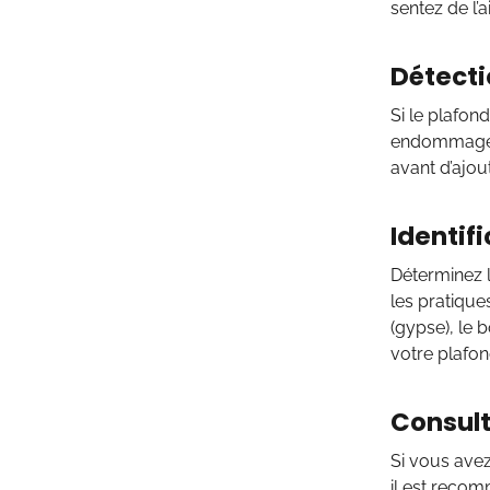
sentez de l’a
Détecti
Si le plafond
endommagé o
avant d’ajou
Identif
Déterminez l
les pratique
(gypse), le 
votre plafon
Consult
Si vous avez
il est recom