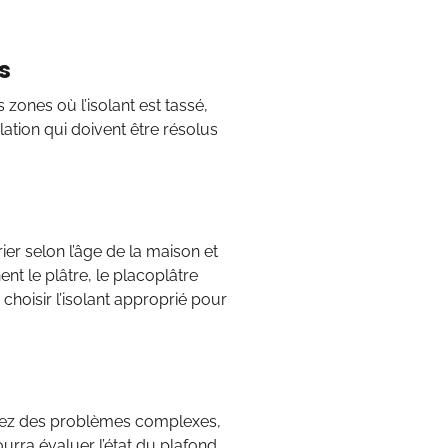
s
s zones où l’isolant est tassé,
tion qui doivent être résolus
er selon l’âge de la maison et
nt le plâtre, le placoplâtre
 choisir l’isolant approprié pour
ntrez des problèmes complexes,
urra évaluer l’état du plafond