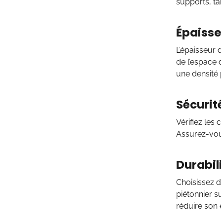
supports, ta
Épaisse
L’épaisseur 
de l’espace 
une densité
Sécurit
Vérifiez les
Assurez-vous
Durabili
Choisissez d
piétonnier s
réduire son e