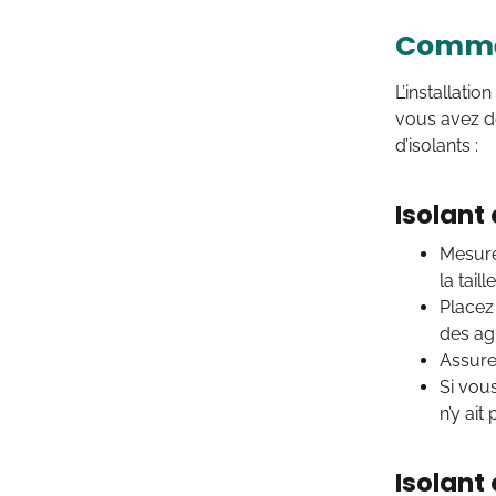
Comment
L’installatio
vous avez dé
d’isolants :
Isolant
Mesure
la tail
Placez 
des ag
Assure
Si vou
n’y ait
Isolant