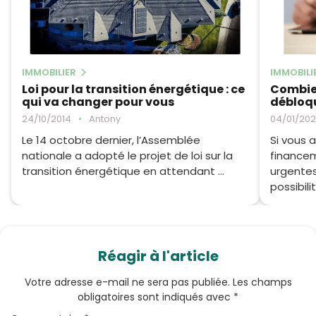
IMMOBILIER
IMMOBILI
Loi pour la transition énergétique : ce
Combien
qui va changer pour vous
débloqu
24/10/2014
•
Antony
04/01/20
Le 14 octobre dernier, l’Assemblée
Si vous 
nationale a adopté le projet de loi sur la
financem
transition énergétique en attendant ...
urgentes
possibilit
Réagir à l'article
Votre adresse e-mail ne sera pas publiée.
Les champs
obligatoires sont indiqués avec
*