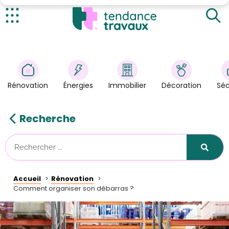
Actualités
Rénovation
>
Énergies
>
Rénovation
Énergies
Immobilier
Décoration
Séc
Décoration
>
Immobilier
>
Recherche
Sécurité
Astuces/DIY
Technologies
Accueil
Rénovation
Tendance Travaux
Comment organiser son débarras ?
Kit partenaire
À propos