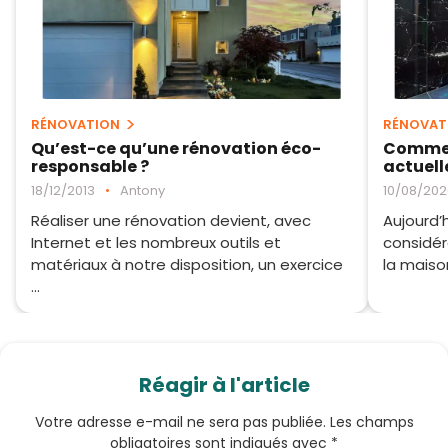
RÉNOVATION
RÉNOVAT
Qu’est-ce qu’une rénovation éco-
Comment
responsable ?
actuell
18/12/2013
•
Antony
10/08/202
Réaliser une rénovation devient, avec
Aujourd’h
Internet et les nombreux outils et
considér
matériaux à notre disposition, un exercice
la maison
...
Réagir à l'article
Votre adresse e-mail ne sera pas publiée.
Les champs
obligatoires sont indiqués avec
*