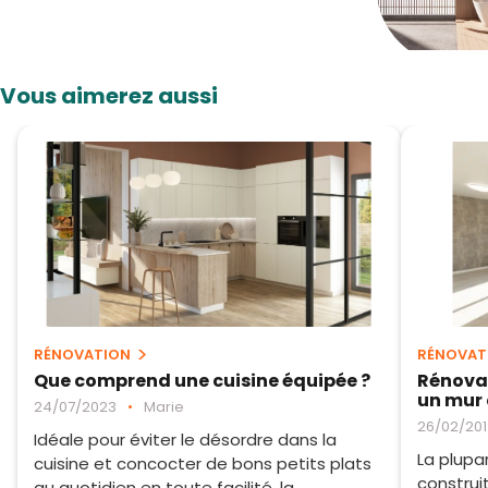
Vous aimerez aussi
RÉNOVATION
RÉNOVAT
Que comprend une cuisine équipée ?
Rénovat
un mur 
24/07/2023
•
Marie
26/02/20
Idéale pour éviter le désordre dans la
La plupa
cuisine et concocter de bons petits plats
construi
au quotidien en toute facilité, la ...