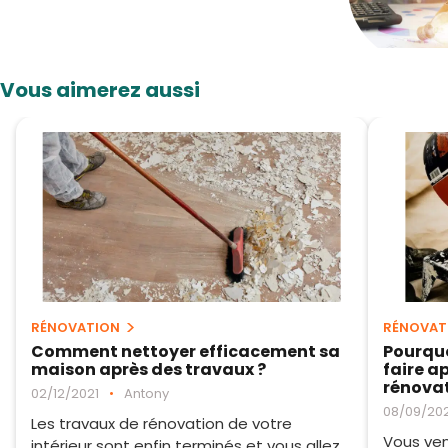
Vous aimerez aussi
RÉNOVATION
RÉNOVAT
Comment nettoyer efficacement sa
Pourquo
maison après des travaux ?
faire a
rénovat
02/12/2021
•
Antony
08/09/20
Les travaux de rénovation de votre
Vous ven
intérieur sont enfin terminés et vous allez