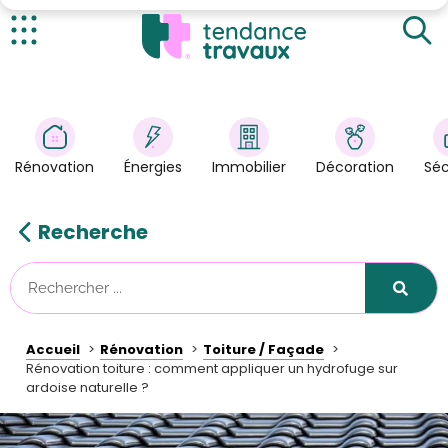
Actualités
Rénovation
>
Énergies
>
Rénovation
Énergies
Immobilier
Décoration
Séc
Décoration
>
Immobilier
>
Recherche
Sécurité
Astuces/DIY
Technologies
Accueil
Rénovation
Toiture / Façade
Tendance Travaux
Rénovation toiture : comment appliquer un hydrofuge sur
ardoise naturelle ?
Kit partenaire
À propos