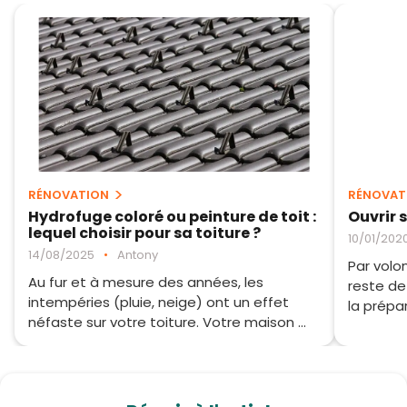
RÉNOVATION
RÉNOVAT
Hydrofuge coloré ou peinture de toit :
Ouvrir s
lequel choisir pour sa toiture ?
10/01/202
14/08/2025
•
Antony
Par volo
Au fur et à mesure des années, les
reste de
intempéries (pluie, neige) ont un effet
la prépar
néfaste sur votre toiture. Votre maison ...