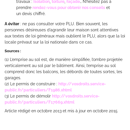
travaux :
Isolation
,
toiture
,
façade
… N’hésitez pas à
prendre
rendez-vous pour obtenir nos conseils
et
un devis chiffré.
A éviter
: ne pas consulter votre PLU. Bien souvent, les
personnes désireuses d’agrandir leur maison sont attentives
aux textes de loi généraux mais oublient le PLU, alors que la loi
locale prévaut sur la loi nationale dans ce cas.
Sources :
(1) L’emprise au sol est, de manière simplifiée, l’ombre projetée
verticalement au sol par le bâtiment. Ainsi, l’emprise au sol
comprend donc les balcons, les débords de toutes sortes, les
garages.
(2) Le permis de construire :
http://vosdroits.service-
public.fr/particuliers/F1986.xhtml
(3) Le permis de démolir
http://vosdroits.service-
public.fr/particuliers/F17669.xhtml
Article rédigé en octobre 2013 et mis à jour en octobre 2015