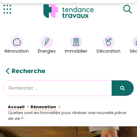
Aménagement de garage ou de combles
Extension ou Surélévation
Actualités
Rénovation
>
Énergies
>
Rénovation
Énergies
Immobilier
Décoration
Séc
Décoration
>
Immobilier
>
Recherche
Sécurité
Astuces/DIY
Technologies
Accueil
Rénovation
Tendance Travaux
Quelles sont les formalités pour réaliser une nouvelle pièce
de vie ?
Kit partenaire
À propos