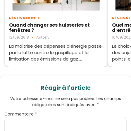
RÉNOVATION
RÉNOVAT
Quand changer ses huisseries et
Quel ma
fenêtres ?
d’entré
12/09/2018
•
Antony
10/09/202
La maîtrise des dépenses d’énergie passe
Le choix
par la lutte contre le gaspillage et la
des enje
limitation des émissions de gaz ...
points, e
Réagir à l'article
Votre adresse e-mail ne sera pas publiée.
Les champs
obligatoires sont indiqués avec
*
Commentaire
*