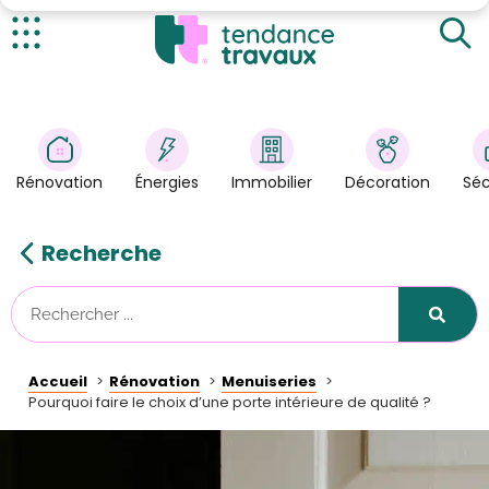
Qu'est-ce qu'une porte intérieure de qualité ?
Quels sont les avantages d'avoir une porte
intérieure de qualité ?
Actualités
Quel budget prévoir pour une porte d'intérieur ?
Rénovation
>
Énergies
>
Rénovation
Énergies
Immobilier
Décoration
Séc
Décoration
>
Immobilier
>
Recherche
Sécurité
Astuces/DIY
Technologies
Accueil
Rénovation
Menuiseries
Tendance Travaux
Pourquoi faire le choix d’une porte intérieure de qualité ?
Kit partenaire
À propos