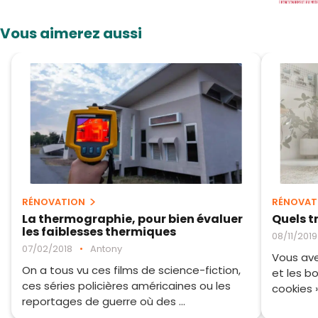
Vous aimerez aussi
RÉNOVATION
RÉNOVAT
La thermographie, pour bien évaluer
Quels t
les faiblesses thermiques
08/11/2019
07/02/2018
•
Antony
Vous ave
On a tous vu ces films de science-fiction,
et les b
ces séries policières américaines ou les
cookies 
reportages de guerre où des ...