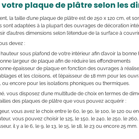
 votre plaque de plâtre selon les 
nt, la taille d’une plaque de plâtre est de 250 x 120 cm, et s
 sont adaptées à la plupart des ouvrages de décoration inté
ir d’autres dimensions selon l’étendue de la surface à couvrir
ous devez :
 hauteur sous plafond de votre intérieur afin d’avoir la bonne
 bonne largeur de plaque afin de réduire les effondrements
 bonne épaisseur de plaque en fonction des ouvrages à réaliser
blages et les cloisons, et l’épaisseur de 18 mm pour les ouvra
ou encore pour les isolations phoniques ou thermiques.
é, vous disposez d’une multitude de choix en termes de dime
tailles des plaques de plâtre que vous pouvez acquérir :
geur, vous avez le choix entre le 60, le 90, le 100, le 120 ou e
uteur, vous pouvez choisir le 125, le 150, le 240, le 250, le 26
sseur, il y a le 6, le 9, le 13, le 15, le 18, le 23 ou encore 25 mm.