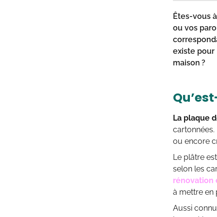
Êtes-vous à
ou vos paro
corresponda
existe pour
maison
?
Qu’est
La plaque d
cartonnées. 
ou encore c
Le plâtre es
selon les ca
rénovation
à mettre en 
Aussi connue