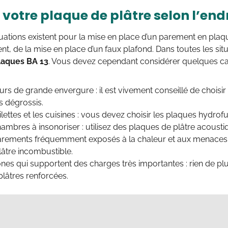
 votre plaque de plâtre selon l’end
tuations existent pour la mise en place d’un parement en plaque 
t, de la mise en place d’un faux plafond. Dans toutes les sit
laques BA 13
. Vous devez cependant considérer quelques cas
urs de grande envergure : il est vivement conseillé de choisi
s dégrossis.
oilettes et les cuisines : vous devez choisir les plaques hydrof
hambres à insonoriser : utilisez des plaques de plâtre acousti
parements fréquemment exposés à la chaleur et aux menaces d
âtre incombustible.
ones qui supportent des charges très importantes : rien de p
lâtres renforcées.