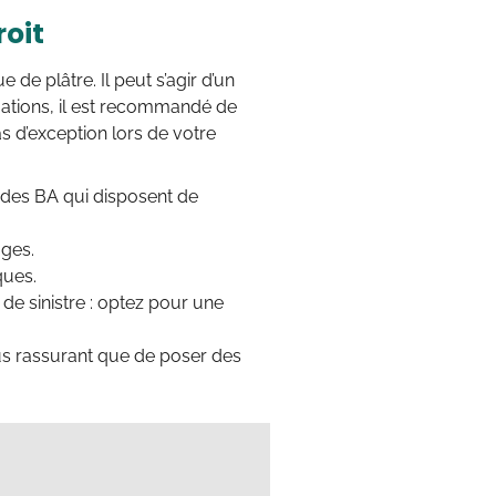
roit
de plâtre. Il peut s’agir d’un
uations, il est recommandé de
 d’exception lors de votre
r des BA qui disposent de
uges.
ques.
e sinistre : optez pour une
lus rassurant que de poser des