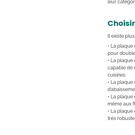
leur catégor
Choisi
Il existe plu
• La plaque 
pour double
• La plaque 
capable de ré
cuisines.
• La plaque
d’abaissemen
• La plaque 
même aux f
• La plaque 
très robuste