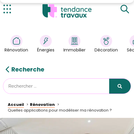
HomeStyler
Home Design 3D
Actualités
Kazadecor – décoration simulator
Rénovation
>
Magicplan
Énergies
>
Rénovation
Énergies
Immobilier
Décoration
Séc
Décoration
>
Immobilier
>
Recherche
Sécurité
Astuces/DIY
Technologies
Accueil
Rénovation
Tendance Travaux
Quelles applications pour modéliser ma rénovation ?
Kit partenaire
À propos