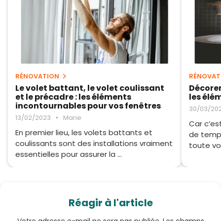
RÉNOVATION
RÉNOVAT
Le volet battant, le volet coulissant
Décorer 
et le précadre : les éléments
les élé
incontournables pour vos fenêtres
30/03/202
13/02/2023
•
Marie
Car c’es
En premier lieu, les volets battants et
de temps
coulissants sont des installations vraiment
toute vot
essentielles pour assurer la ...
Réagir à l'article
Votre adresse e-mail ne sera pas publiée.
Les champs