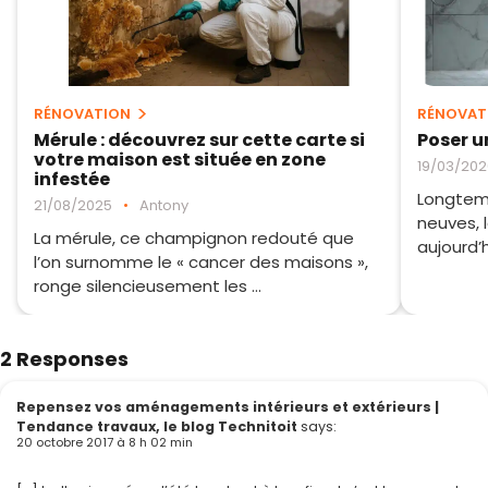
RÉNOVATION
RÉNOVAT
Mérule : découvrez sur cette carte si
Poser 
votre maison est située en zone
19/03/202
infestée
Longtemp
21/08/2025
•
Antony
neuves,
La mérule, ce champignon redouté que
aujourd’
l’on surnomme le « cancer des maisons »,
ronge silencieusement les ...
2 Responses
Repensez vos aménagements intérieurs et extérieurs |
Tendance travaux, le blog Technitoit
says:
20 octobre 2017 à 8 h 02 min