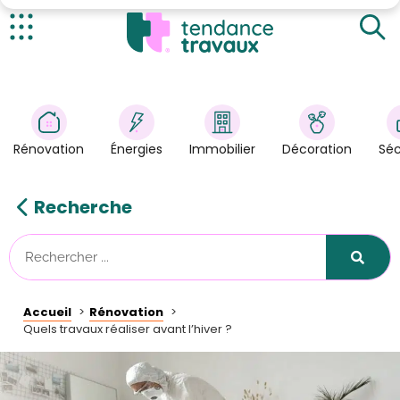
Vérifiez votre toiture
Changez vos fenêtres
Vérifiez l’état de vos murs
Actualités
Rénovation
>
Énergies
>
Rénovation
Énergies
Immobilier
Décoration
Séc
Décoration
>
Immobilier
>
Recherche
Sécurité
Astuces/DIY
Technologies
Accueil
Rénovation
Tendance Travaux
Quels travaux réaliser avant l’hiver ?
Kit partenaire
À propos