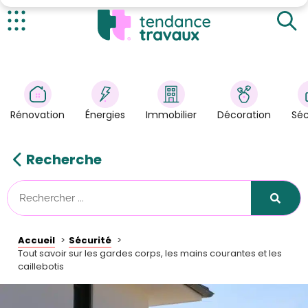
Qu'est-ce qu'un garde corps ?
Qu'est-ce qu'une main courante ?
Actualités
Qu'est-ce qu'un caillebotis ?
Rénovation
>
Énergies
>
Rénovation
Énergies
Immobilier
Décoration
Séc
Décoration
>
Immobilier
>
Recherche
Sécurité
Astuces/DIY
Technologies
Accueil
Sécurité
Tendance Travaux
Tout savoir sur les gardes corps, les mains courantes et les
caillebotis
Kit partenaire
À propos